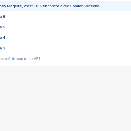
bey Maguire, c'est lui ! Rencontre avec Damien Witecka
e 6
e 5
e 4
e 3
s créatrices de la VF !
e 2
e 1
e Mektoub My Love arrive enfin ! Rencontre avec Shaïn Boumedine et Sal
i : après Toni en famille
elle réalise le bouleversant Dites lui que je l'aime
ais ! Rencontre autour de Vie privée de Rebecca Zlotowski