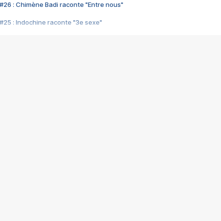
#26 : Chimène Badi raconte "Entre nous"
#25 : Indochine raconte "3e sexe"
#24 : Zaho raconte "C'est chelou"
#23 : Patrick Bruel raconte "Au café des délices"
#22 : Kyo raconte "Le chemin"
#21 : Nolwenn Leroy raconte "Cassé"
#20 : Patrick Hernandez raconte "Born to be alive"
#19 : Lorie raconte "Près de moi"
#18 : Michael Jones raconte "A nos actes manqués" (avec Jean-Jacque
#17 : Khaled raconte "Aïcha"
#16 : Corneille raconte "Parce qu'on vient de loin"
#15 : Indochine raconte "L'aventurier"
14 : Lorie raconte "Sur un air latino"