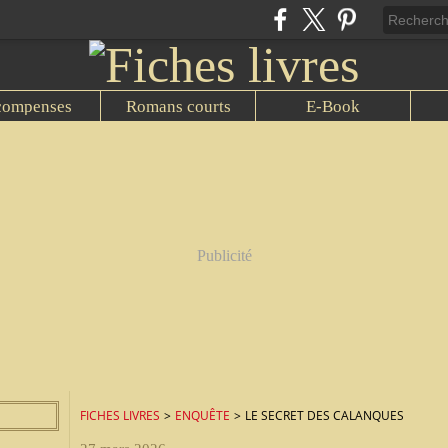
compenses
Romans courts
E-Book
Publicité
FICHES LIVRES
>
ENQUÊTE
>
LE SECRET DES CALANQUES