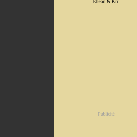
Elleon & Krri
Publicité