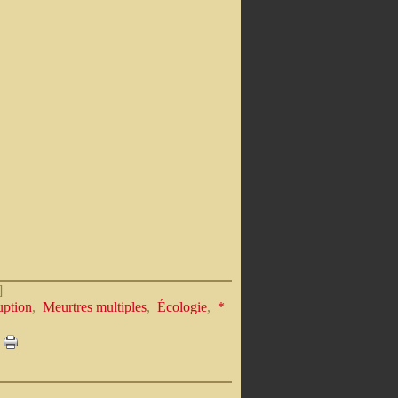
]
uption
,
Meurtres multiples
,
Écologie
,
*