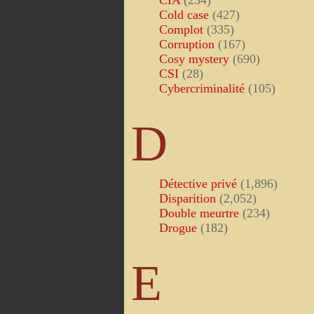
CIA
(234)
Cold case
(427)
Complot
(335)
Corruption
(167)
Cosy mystery
(690)
CSI
(28)
Cybercriminalité
(105)
D
Détective privé
(1,896)
Disparition
(2,052)
Double meurtre
(234)
Drogue
(182)
E