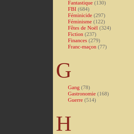
Fantastique
(130)
FBI
(684)
Féminicide
(297)
Féminisme
(122)
Fêtes de Noël
(324)
Fiction
(237)
Finances
(279)
Franc-maçon
(77)
G
Gang
(78)
Gastronomie
(168)
Guerre
(514)
H