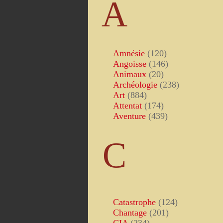
A
Amnésie
(120)
Angoisse
(146)
Animaux
(20)
Archéologie
(238)
Art
(884)
Attentat
(174)
Aventure
(439)
C
Catastrophe
(124)
Chantage
(201)