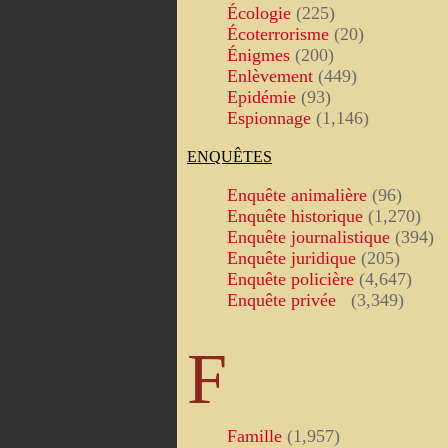
Écologie
(225)
Écoterrorisme
(20)
Énigmes
(200)
Enlèvement
(449)
Epidémie
(93)
Espionnage
(1,146)
ENQUÊTES
Enquête animalière
(96)
Enquête historique
(1,270)
Enquête journalistique
(394)
Enquête juridique
(205)
Enquête policière
(4,647)
Enquête privée
(3,349)
F
Famille
(1,957)