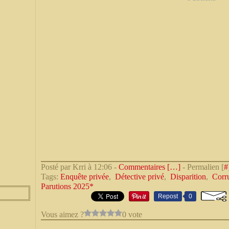
Posté par Krri à 12:06 -
Commentaires [
…
]
- Permalien [
#
Tags:
Enquête privée
,
Détective privé
,
Disparition
,
Corr
Parutions 2025*
Repost
0
Vous aimez ?
0 vote