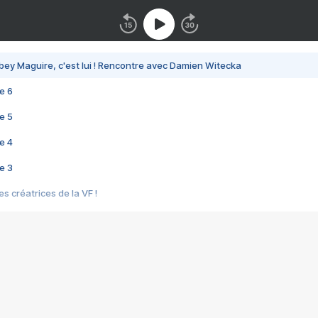
bey Maguire, c'est lui ! Rencontre avec Damien Witecka
e 6
e 5
e 4
e 3
s créatrices de la VF !
e 2
e 1
e Mektoub My Love arrive enfin ! Rencontre avec Shaïn Boumedine et Sal
i : après Toni en famille