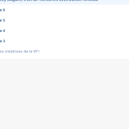
e 6
e 5
e 4
e 3
s créatrices de la VF !
e 2
e 1
e Mektoub My Love arrive enfin ! Rencontre avec Shaïn Boumedine et Sal
i : après Toni en famille
elle réalise le bouleversant Dites lui que je l'aime
ais ! Rencontre autour de Vie privée de Rebecca Zlotowski
 de Marguerite, Grave... Rencontre avec Ella Rumpf