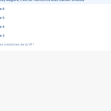
e 6
e 5
e 4
e 3
s créatrices de la VF !
e 2
e 1
e Mektoub My Love arrive enfin ! Rencontre avec Shaïn Boumedine et Sal
i : après Toni en famille
elle réalise le bouleversant Dites lui que je l'aime
ais ! Rencontre autour de Vie privée de Rebecca Zlotowski
 de Marguerite, Grave... Rencontre avec Ella Rumpf