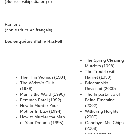
(Source: wikipedia.org / )
__________
Romans
(non traduits en français)
Les enquêtes d'Ellie Haskell
The Spring Cleaning
Murders (1998)
The Trouble with
The Thin Woman (1984)
Harriet (1999)
The Widow's Club
Bridesmaids
(1988)
Revisited (2000)
Mum's the Word (1990)
The Importance of
Femmes Fatal (1992)
Being Ernestine
How to Murder Your
(2002)
Mother-In-Law (1994)
Withering Heights
How to Murder the Man
(2007)
of Your Dreams (1995)
Goodbye, Ms. Chips
(2008)