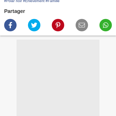
#Polar noir
#Enlèvement
#Famille
Partager