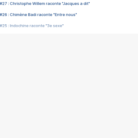
#27 : Christophe Willem raconte "Jacques a dit"
#26 : Chimène Badi raconte "Entre nous"
#25 : Indochine raconte "3e sexe"
#24 : Zaho raconte "C'est chelou"
#23 : Patrick Bruel raconte "Au café des délices"
#22 : Kyo raconte "Le chemin"
#21 : Nolwenn Leroy raconte "Cassé"
#20 : Patrick Hernandez raconte "Born to be alive"
#19 : Lorie raconte "Près de moi"
#18 : Michael Jones raconte "A nos actes manqués" (avec Jean-Jacque
#17 : Khaled raconte "Aïcha"
#16 : Corneille raconte "Parce qu'on vient de loin"
#15 : Indochine raconte "L'aventurier"