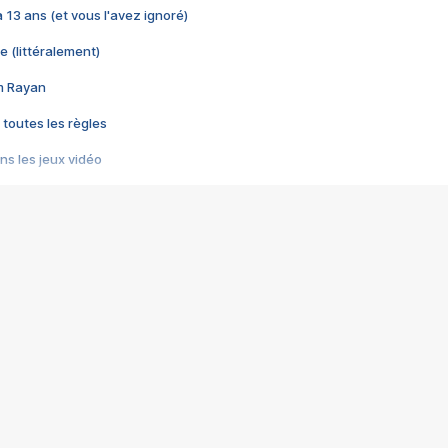
 a 13 ans (et vous l'avez ignoré)
e (littéralement)
im Rayan
 toutes les règles
s les jeux vidéo
us choquant de Rockstar ? - Le scandale BULLY
e plus moche de Steam
du RÊVE tourne au CAUCHEMAR
pendant 8 heures
it… à tort
umiliés par un jeu vidéo
ire - Final Fantasy 8
ti un empire - Age of Empires