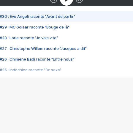
#30 : Eve Angeli raconte "Avant de partir"
#29 : MC Solaar raconte "Bouge de là"
28 : Lorie raconte "Je vais vite"
#27 : Christophe Willem raconte "Jacques a dit"
#26 : Chimène Badi raconte "Entre nous"
#25 : Indochine raconte "3e sexe"
#24 : Zaho raconte "C'est chelou"
#23 : Patrick Bruel raconte "Au café des délices"
#22 : Kyo raconte "Le chemin"
#21 : Nolwenn Leroy raconte "Cassé"
#20 : Patrick Hernandez raconte "Born to be alive"