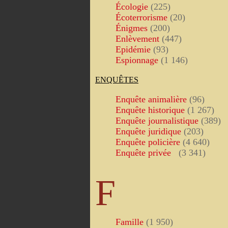
Écologie
(225)
Écoterrorisme
(20)
Énigmes
(200)
Enlèvement
(447)
Epidémie
(93)
Espionnage
(1 146)
ENQUÊTES
Enquête animalière
(96)
Enquête historique
(1 267)
Enquête journalistique
(389)
Enquête juridique
(203)
Enquête policière
(4 640)
Enquête privée
(3 341)
F
Famille
(1 950)