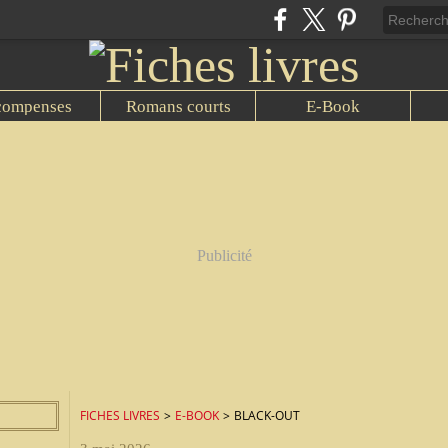
compenses
Romans courts
E-Book
Publicité
FICHES LIVRES
>
E-BOOK
>
BLACK-OUT