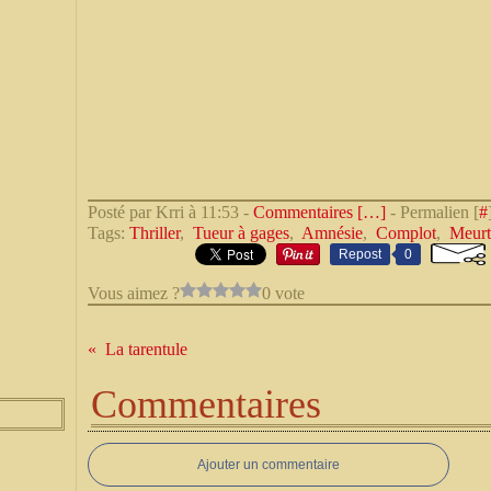
Posté par Krri à 11:53 -
Commentaires [
…
]
- Permalien [
#
Tags:
Thriller
,
Tueur à gages
,
Amnésie
,
Complot
,
Meurt
Repost
0
Vous aimez ?
0 vote
La tarentule
Commentaires
Ajouter un commentaire