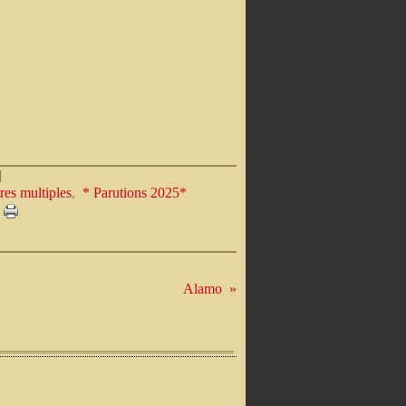
]
res multiples
,
* Parutions 2025*
Alamo