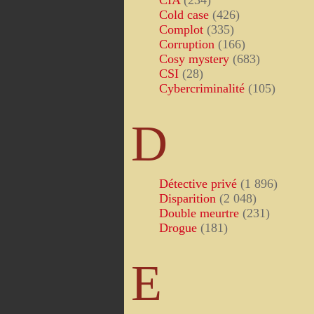
CIA
(234)
Cold case
(426)
Complot
(335)
Corruption
(166)
Cosy mystery
(683)
CSI
(28)
Cybercriminalité
(105)
D
Détective privé
(1 896)
Disparition
(2 048)
Double meurtre
(231)
Drogue
(181)
E