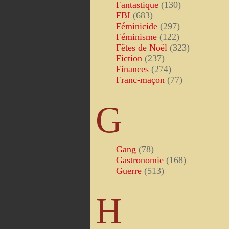
Fantastique
(130)
FBI
(683)
Féminicide
(297)
Féminisme
(122)
Fêtes de Noël
(323)
Fiction
(237)
Finances
(274)
Franc-maçon
(77)
G
Gang
(78)
Gastronomie
(168)
Guerre
(513)
H