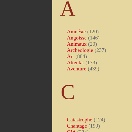
A
Amnésie
(120)
Angoisse
(146)
Animaux
(20)
Archéologie
(237)
Art
(884)
Attentat
(173)
Aventure
(439)
C
Catastrophe
(124)
Chantage
(199)