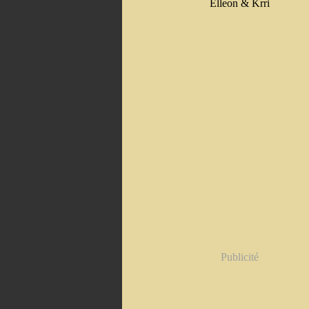
Elleon & Krri
Publicité