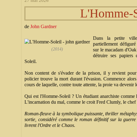
27 mai 2026
L'Homme-S
de
John Gardner
Dans la petite vi
partiellement défigur
(2014)
sur le macadam d'Oak St
détruire ses papiers 
Soleil.
Non content de s'évader de la prison, il y revient pou
policier trouve la mort durant l'évasion. Commence alors
cours de laquelle, contre toute attente, la proie va devenir 
Qui est l'Homme-Soleil ? Un étudiant anarchiste comme 
L'incarnation du mal, comme le croit Fred Clumly, le chef 
Roman-fleuve à la symbolique puissante, thriller métaphys
sortie, considéré comme le roman définitif sur la guerre 
livrent l'Ordre et le Chaos.