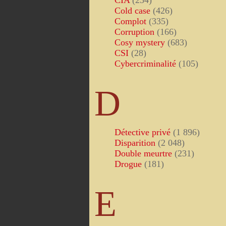
CIA
(234)
Cold case
(426)
Complot
(335)
Corruption
(166)
Cosy mystery
(683)
CSI
(28)
Cybercriminalité
(105)
D
Détective privé
(1 896)
Disparition
(2 048)
Double meurtre
(231)
Drogue
(181)
E