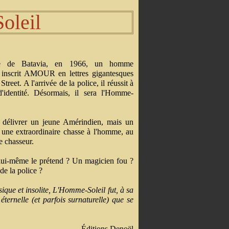
oleil
lle de Batavia, en 1966, un homme
é inscrit AMOUR en lettres gigantesques
reet. A l'arrivée de la police, il réussit à
d'identité. Désormais, il sera l'Homme-
r délivrer un jeune Amérindien, mais un
 une extraordinaire chasse à l'homme, au
le chasseur.
lui-même le prétend ? Un magicien fou ?
de la police ?
ique et insolite, L'Homme-Soleil fut, à sa
éternelle (et parfois surnaturelle) que se
Éditions Denoël