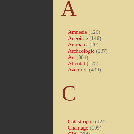
A
Amnésie
(120)
Angoisse
(146)
Animaux
(20)
Archéologie
(237)
Art
(884)
Attentat
(173)
Aventure
(439)
C
Catastrophe
(124)
Chantage
(199)