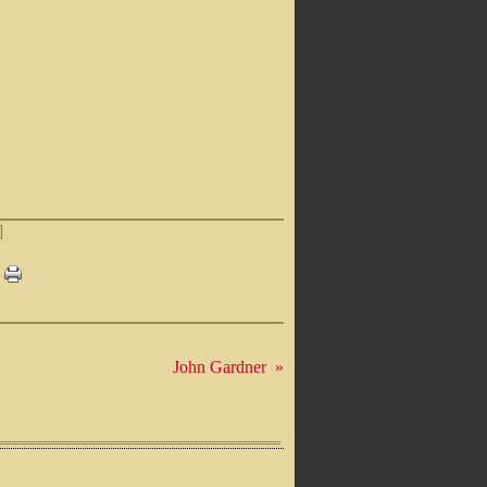
]
John Gardner