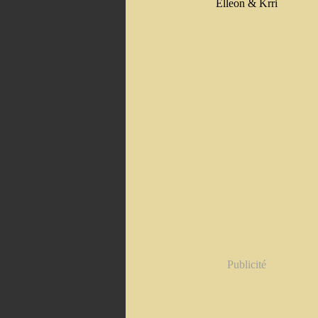
Elleon & Krri
Publicité