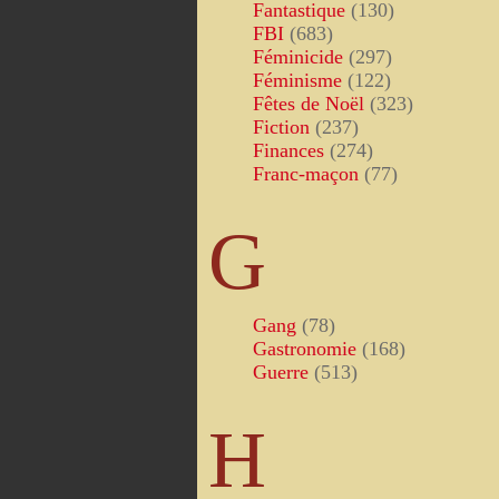
Fantastique
(130)
FBI
(683)
Féminicide
(297)
Féminisme
(122)
Fêtes de Noël
(323)
Fiction
(237)
Finances
(274)
Franc-maçon
(77)
G
Gang
(78)
Gastronomie
(168)
Guerre
(513)
H