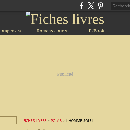
compenses
Romans courts
E-Book
Publicité
FICHES LIVRES
>
POLAR
>
L'HOMME-SOLEIL