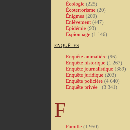
Écologie
(225)
Écoterrorisme
(20)
Énigmes
(200)
Enlèvement
(447)
Epidémie
(93)
Espionnage
(1 146)
ENQUÊTES
Enquête animalière
(96)
Enquête historique
(1 267)
Enquête journalistique
(389)
Enquête juridique
(203)
Enquête policière
(4 640)
Enquête privée
(3 341)
F
Famille
(1 950)