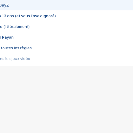
 DayZ
 a 13 ans (et vous l'avez ignoré)
e (littéralement)
im Rayan
 toutes les règles
s les jeux vidéo
us choquant de Rockstar ? - Le scandale BULLY
e plus moche de Steam
du RÊVE tourne au CAUCHEMAR
pendant 8 heures
it… à tort
umiliés par un jeu vidéo