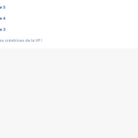
e 5
e 4
e 3
s créatrices de la VF !
e 2
e 1
e Mektoub My Love arrive enfin ! Rencontre avec Shaïn Boumedine et Sal
i : après Toni en famille
elle réalise le bouleversant Dites lui que je l'aime
ais ! Rencontre autour de Vie privée de Rebecca Zlotowski
 de Marguerite, Grave... Rencontre avec Ella Rumpf
 Les Rêveurs, un film intime sur la santé mentale