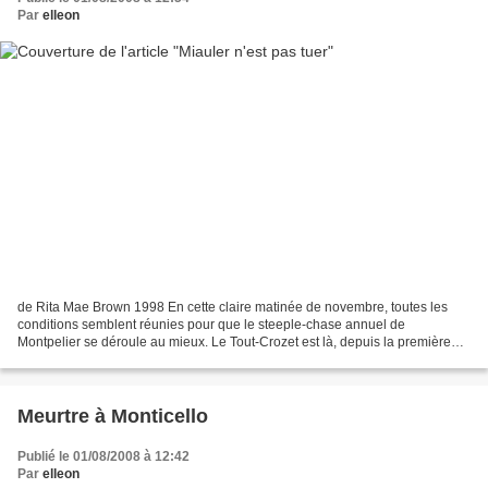
Par
elleon
de Rita Mae Brown 1998 En cette claire matinée de novembre, toutes les
conditions semblent réunies pour que le steeple-chase annuel de
Montpelier se déroule au mieux. Le Tout-Crozet est là, depuis la première
dame de la ville jusqu'à Tee Tucker, la petite...
Meurtre à Monticello
Publié le 01/08/2008 à 12:42
Par
elleon