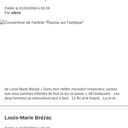
Publié le 01/08/2008 à 08:28
Par
elleon
de Louis-Marie Brézac « Dans mon métier, monsieur l'inspecteur, sachez
que nous sommes informés de tout ce qui se passe », dit l'antiquaire... Les
deux hommes se retrouvèrent face à face... Le flic et le truand... La loi et
l'affairisme assassin. Éditions...
Louis-Marie Brézac