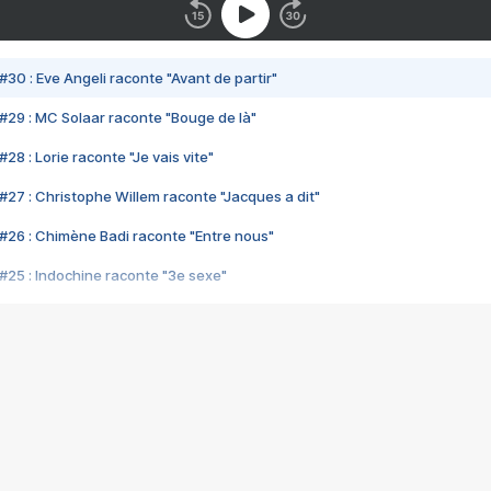
#30 : Eve Angeli raconte "Avant de partir"
#29 : MC Solaar raconte "Bouge de là"
28 : Lorie raconte "Je vais vite"
#27 : Christophe Willem raconte "Jacques a dit"
#26 : Chimène Badi raconte "Entre nous"
#25 : Indochine raconte "3e sexe"
#24 : Zaho raconte "C'est chelou"
#23 : Patrick Bruel raconte "Au café des délices"
#22 : Kyo raconte "Le chemin"
#21 : Nolwenn Leroy raconte "Cassé"
#20 : Patrick Hernandez raconte "Born to be alive"