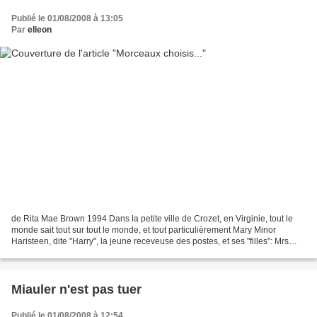
Publié le 01/08/2008 à 13:05
Par
elleon
de Rita Mae Brown 1994 Dans la petite ville de Crozet, en Virginie, tout le
monde sait tout sur tout le monde, et tout particulièrement Mary Minor
Haristeen, dite "Harry", la jeune receveuse des postes, et ses "filles": Mrs
Murphy, une chatte tigrée,...
Miauler n'est pas tuer
Publié le 01/08/2008 à 12:54