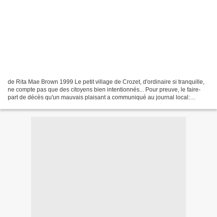
de Rita Mae Brown 1999 Le petit village de Crozet, d'ordinaire si tranquille,
ne compte pas que des citoyens bien intentionnés... Pour preuve, le faire-
part de décès qu'un mauvais plaisant a communiqué au journal local:
Roscoe Fletcher serait décédé subitement....