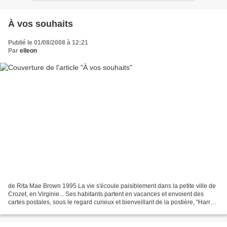
À vos souhaits
Publié le 01/08/2008 à 12:21
Par
elleon
de Rita Mae Brown 1995 La vie s'écoule paisiblement dans la petite ville de
Crozet, en Virginie... Ses habitants partent en vacances et envoient des
cartes postales, sous le regard curieux et bienveillant de la postière, "Harry",
et ses "filles", Mrs...