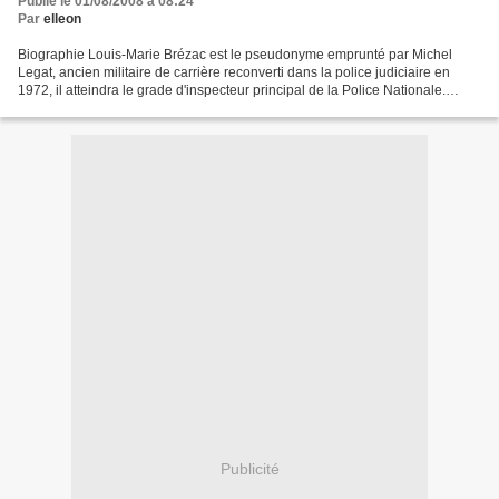
Publié le 01/08/2008 à 08:24
Par
elleon
Biographie Louis-Marie Brézac est le pseudonyme emprunté par Michel
Legat, ancien militaire de carrière reconverti dans la police judiciaire en
1972, il atteindra le grade d'inspecteur principal de la Police Nationale.
L'expérience acquise sur le terrain...
Publicité