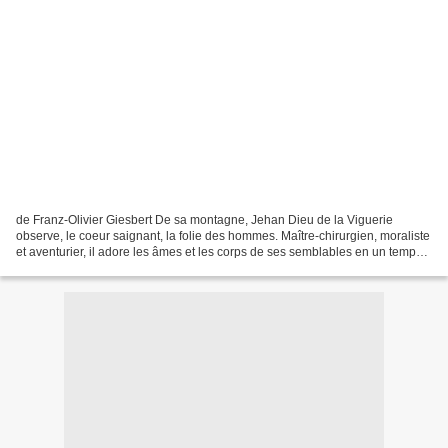
de Franz-Olivier Giesbert De sa montagne, Jehan Dieu de la Viguerie
observe, le coeur saignant, la folie des hommes. Maître-chirurgien, moraliste
et aventurier, il adore les âmes et les corps de ses semblables en un temps -
nous sommes en 1545 - où l'on...