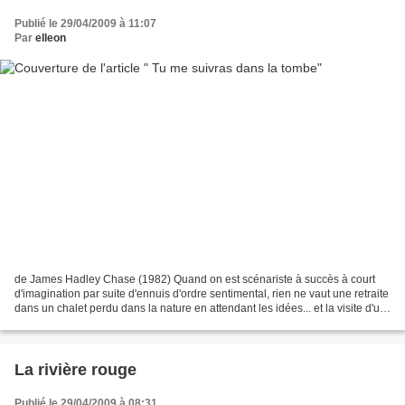
Publié le 29/04/2009 à 11:07
Par
elleon
de James Hadley Chase (1982) Quand on est scénariste à succès à court
d'imagination par suite d'ennuis d'ordre sentimental, rien ne vaut une retraite
dans un chalet perdu dans la nature en attendant les idées... et la visite d'un
tueur fou en cavale......
La rivière rouge
Publié le 29/04/2009 à 08:31