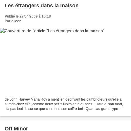
Les étrangers dans la maison
Publié le 27/04/2009 à 15:18
Par
elleon
de John Harvey Maria Roy a menti en décrivant les cambrioleurs qu'elle a
surpris chez elle, comme deux petits Noirs en blousons... Harold, son mari,
n'a pas tout dit sur ce que contenait son coffre-fort...Quant au grand type
élégant qui s'est courageusement...
Off Minor