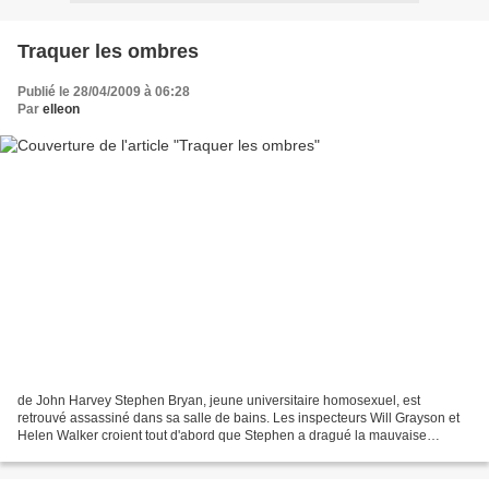
Traquer les ombres
Publié le 28/04/2009 à 06:28
Par
elleon
de John Harvey Stephen Bryan, jeune universitaire homosexuel, est
retrouvé assassiné dans sa salle de bains. Les inspecteurs Will Grayson et
Helen Walker croient tout d'abord que Stephen a dragué la mauvaise
personne et que les choses ont mal tourné....