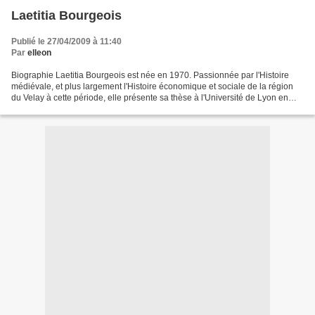
Laetitia Bourgeois
Publié le 27/04/2009 à 11:40
Par
elleon
Biographie Laetitia Bourgeois est née en 1970. Passionnée par l'Histoire
médiévale, et plus largement l'Histoire économique et sociale de la région
du Velay à cette période, elle présente sa thèse à l'Université de Lyon en
1998: le sujet en est "Les communautés...