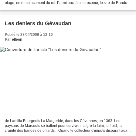
otage, en remplacement du roi. Parmi eux, à contrecoeur, le sire de Randon.
En plaçant son sergent Barthélémy...
Les deniers du Gévaudan
Publié le 27/04/2009 à 12:10
Par
elleon
de Laetitia Bourgeois La Margeride, dans les Cévennes, en 1363. Les
paysans de Marcouls se battent pour survivre malgré la faim, le froid, la
crainte des bandes de pillards... Quand le collecteur d'impôts disparaît aux
abords du village, c'est toute la...