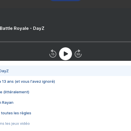
 Battle Royale - DayZ
 DayZ
 a 13 ans (et vous l'avez ignoré)
e (littéralement)
im Rayan
 toutes les règles
s les jeux vidéo