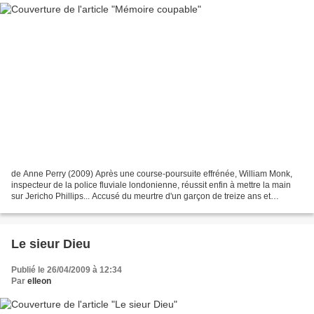
de Anne Perry (2009) Après une course-poursuite effrénée, William Monk,
inspecteur de la police fluviale londonienne, réussit enfin à mettre la main
sur Jericho Phillips... Accusé du meurtre d'un garçon de treize ans et
soupçonné de prostituer de jeunes...
Le sieur Dieu
Publié le 26/04/2009 à 12:34
Par
elleon