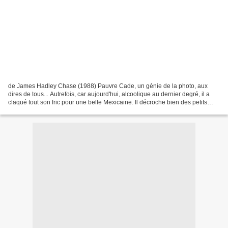
de James Hadley Chase (1988) Pauvre Cade, un génie de la photo, aux
dires de tous... Autrefois, car aujourd'hui, alcoolique au dernier degré, il a
claqué tout son fric pour une belle Mexicaine. Il décroche bien des petits
boulots mais partout on lui fauche...