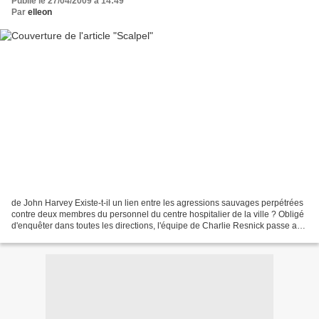
Publié le 27/04/2009 à 14:49
Par
elleon
de John Harvey Existe-t-il un lien entre les agressions sauvages perpétrées
contre deux membres du personnel du centre hospitalier de la ville ? Obligé
d'enquêter dans toutes les directions, l'équipe de Charlie Resnick passe au
crible la vie privée des...