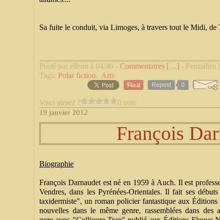
Sa fuite le conduit, via Limoges, à travers tout le Midi, d
Posté par elleon à 04:46 -
Commentaires [
…
]
- Permalien 
Tags:
Polar fiction
,
Arts
Repost
0
Vous aimez ?
0 vote
19 janvier 2012
François Dar
Biographie
François Darnaudet est né en 1959 à Auch. Il est profess
Vendres, dans les Pyrénées-Orientales. Il fait ses début
taxidermiste", un roman policier fantastique aux Éditions C
nouvelles dans le même genre, rassemblées dans des a
gore avec "Collioure Trap" publié aux Éditions Fleuve 