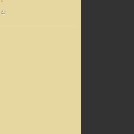
[
#
]