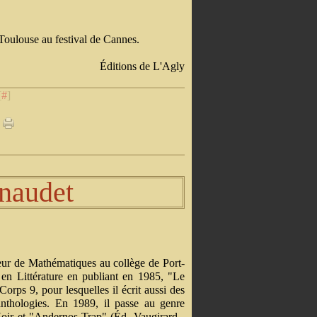
e Toulouse au festival de Cannes.
Éditions de L'Agly
[
#
]
naudet
eur de Mathématiques au collège de Port-
s en Littérature en publiant en 1985, "Le
orps 9, pour lesquelles il écrit aussi des
nthologies. En 1989, il passe au genre
Noir et "Andernos Trap" (Éd. Vaugirard -