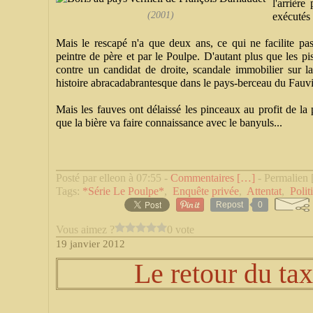
l'arrière
(2001)
exécutés 
Mais le rescapé n'a que deux ans, ce qui ne facilite p
peintre de père et par le Poulpe. D'autant plus que les pis
contre un candidat de droite, scandale immobilier sur la
histoire abracadabrantesque dans le pays-berceau du Fauv
Mais les fauves ont délaissé les pinceaux au profit de la 
que la bière va faire connaissance avec le banyuls...
Posté par elleon à 07:55 -
Commentaires [
…
]
- Permalien 
Tags:
*Série Le Poulpe*
,
Enquête privée
,
Attentat
,
Polit
Repost
0
Vous aimez ?
0 vote
19 janvier 2012
Le retour du ta