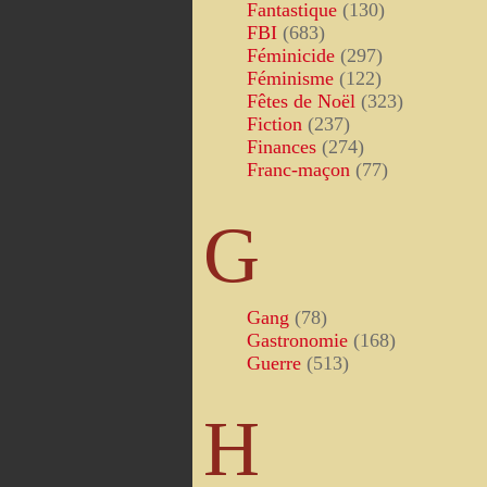
Fantastique
(130)
FBI
(683)
Féminicide
(297)
Féminisme
(122)
Fêtes de Noël
(323)
Fiction
(237)
Finances
(274)
Franc-maçon
(77)
G
Gang
(78)
Gastronomie
(168)
Guerre
(513)
H