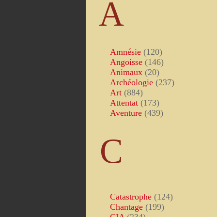
A
Amnésie
(120)
Angoisse
(146)
Animaux
(20)
Archéologie
(237)
Art
(884)
Attentat
(173)
Aventure
(439)
C
Catastrophe
(124)
Chantage
(199)