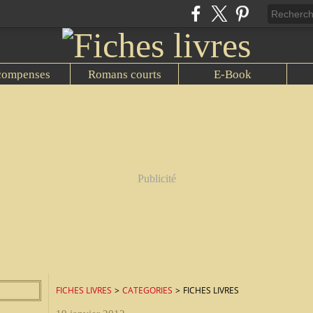
compenses
Romans courts
E-Book
Publicité
FICHES LIVRES
>
CATEGORIES
>
FICHES LIVRES