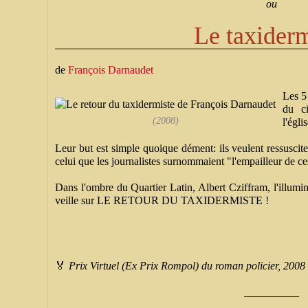
ou
Le taxiderm
de
François Darnaudet
Les 5
du ci
(2008)
l'égli
Leur but est simple quoique dément: ils veulent ressuscit
celui que les journalistes surnommaient "l'empailleur de c
Dans l'ombre du Quartier Latin, Albert Cziffram, l'illumi
veille sur LE RETOUR DU TAXIDERMISTE !
🏅
Prix Virtuel (Ex Prix Rompol) du roman policier, 2008
__________