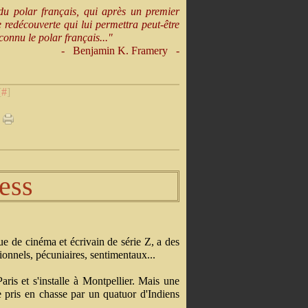
u polar français, qui après un premier
e redécouverte qui lui permettra peut-être
connu le polar français..."
-
Benjamin K. Framery -
[
#
]
ess
que de cinéma et écrivain de série Z, a des
onnels, pécuniaires, sentimentaux...
Paris et s'installe à Montpellier. Mais une
re pris en chasse par un quatuor d'Indiens