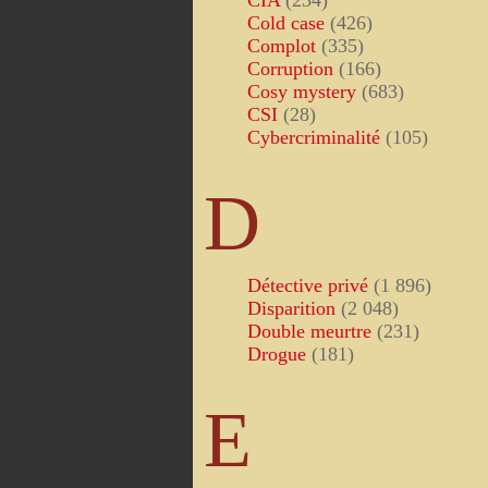
CIA
(234)
Cold case
(426)
Complot
(335)
Corruption
(166)
Cosy mystery
(683)
CSI
(28)
Cybercriminalité
(105)
D
Détective privé
(1 896)
Disparition
(2 048)
Double meurtre
(231)
Drogue
(181)
E