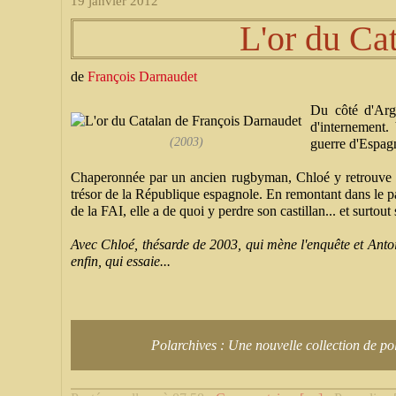
19 janvier 2012
L'or du Ca
de
François Darnaudet
Du côté d'Arg
d'internement.
(2003)
guerre d'Espag
Chaperonnée par un ancien rugbyman, Chloé y retrouve l
trésor de la République espagnole. En remontant dans le
de la FAI, elle a de quoi y perdre son castillan... et surtout
Avec Chloé, thésarde de 2003, qui mène l'enquête et Antoin
enfin, qui essaie...
Polarchives : Une nouvelle collection de pola