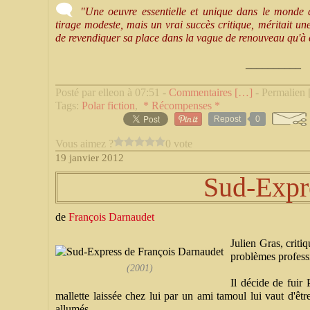
🗨
"Une oeuvre essentielle et unique dans le monde d
tirage modeste, mais un vrai succès critique, méritait un
de revendiquer sa place dans la vague de renouveau qu'à 
__________
Posté par elleon à 07:51 -
Commentaires [
…
]
- Permalien 
Tags:
Polar fiction
,
* Récompenses *
Repost
0
Vous aimez ?
0 vote
19 janvier 2012
Sud-Expr
de
François Darnaudet
Julien Gras, criti
problèmes professi
(2001)
Il décide de fuir 
mallette laissée chez lui par un ami tamoul lui vaut d'êt
allumés....