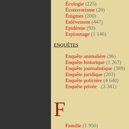
Écologie
(225)
Écoterrorisme
(20)
Énigmes
(200)
Enlèvement
(447)
Epidémie
(93)
Espionnage
(1 146)
ENQUÊTES
Enquête animalière
(96)
Enquête historique
(1 267)
Enquête journalistique
(389)
Enquête juridique
(203)
Enquête policière
(4 640)
Enquête privée
(3 341)
F
Famille
(1 950)