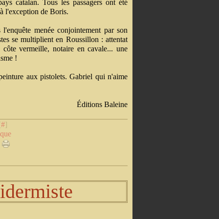
 pays catalan. Tous les passagers ont été
à l'exception de Boris.
as l'enquête menée conjointement par son
tes se multiplient en Roussillon : attentat
 côte vermeille, notaire en cavale... une
isme !
peinture aux pistolets. Gabriel qui n'aime
Éditions Baleine
[
#
]
ique
xidermiste