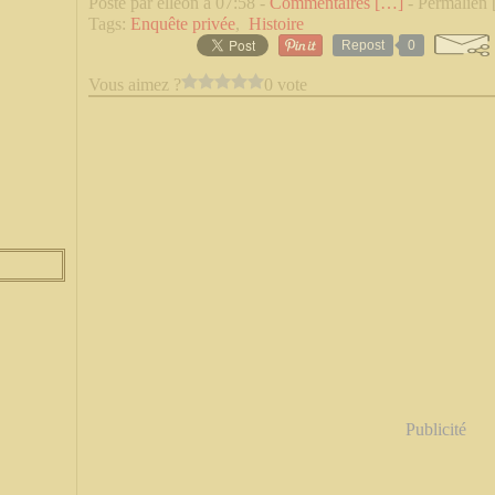
Posté par elleon à 07:58 -
Commentaires [
…
]
- Permalien 
Tags:
Enquête privée
,
Histoire
Repost
0
Vous aimez ?
0 vote
Publicité