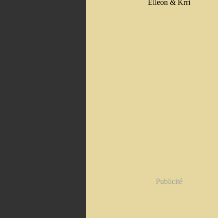
Elleon & Krri
Publicité