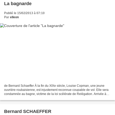
La bagnarde
Publié le 15/02/2013 à 07:10
Par
elleon
de Bernard Schaeffer À la fin du XIXe siècle, Louise Copman, une jeune
ouvrière roubaisienne, est injustement reconnue coupable de vol. Elle sera
condamnée au bagne, victime de la loi scélérate de Relégation. Arrivée à
Cayenne, elle subira le sort éprouvant...
Bernard SCHAEFFER