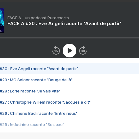
FACE A - un podcast Purecharts
FACE A #30 : Eve Angeli raconte "Avant de partir"
#30 : Eve Angeli raconte "Avant de partir"
#29 : MC Solaar raconte "Bouge de là"
28 : Lorie raconte "Je vais vite"
#27 : Christophe Willem raconte "Jacques a dit"
#26 : Chimène Badi raconte "Entre nous"
#25 : Indochine raconte "3e sexe"
#24 : Zaho raconte "C'est chelou"