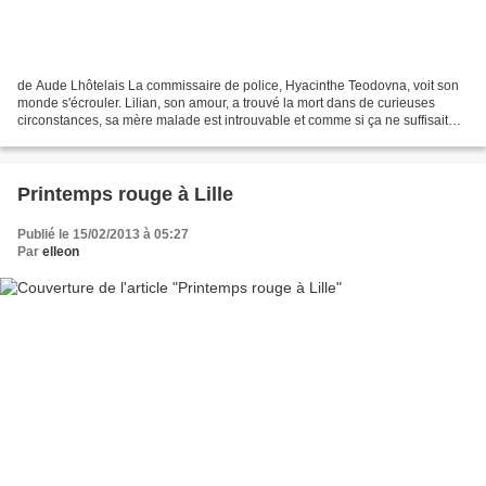
de Aude Lhôtelais La commissaire de police, Hyacinthe Teodovna, voit son
monde s'écrouler. Lilian, son amour, a trouvé la mort dans de curieuses
circonstances, sa mère malade est introuvable et comme si ça ne suffisait
pas, son amie Mireille semble avoir...
Printemps rouge à Lille
Publié le 15/02/2013 à 05:27
Par
elleon