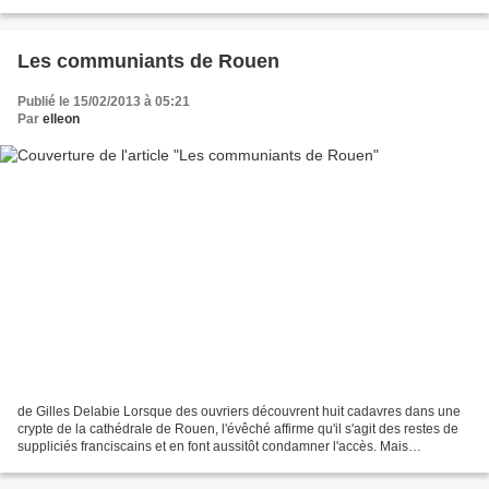
les toxicomanies; il dirige un centre médico-social....
Les communiants de Rouen
Publié le 15/02/2013 à 05:21
Par
elleon
de Gilles Delabie Lorsque des ouvriers découvrent huit cadavres dans une
crypte de la cathédrale de Rouen, l'évêché affirme qu'il s'agit des restes de
suppliciés franciscains et en font aussitôt condamner l'accès. Mais
l'inspecteur Kléber Bouvier a aperçu...