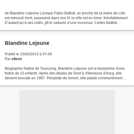
de Blandine Lejeune Lorsque Fabio Battisti, un proche de la maire de Lille
est retrouvé mort, assassiné dans son lit, la ville est en émoi. Inévitablement.
D’autant qu’à ses cotés, gît le cadavre d’une inconnue. Certes Battisti
entretenait une réputation...
Blandine Lejeune
Publié le 15/02/2013 à 07:00
Par
elleon
Biographie Native de Tourcoing, Blandine Lejeune est la benjamine d'une
fratrie de 10 enfants. Après des études de Droit à Villeneuve d'Ascq, elle
devient avocate en 1987. Pénaliste de renom, elle plaide communément
dans des affaires médiatiques et sensibles....