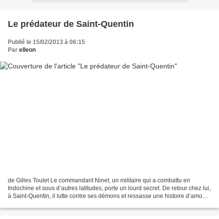
Le prédateur de Saint-Quentin
Publié le 15/02/2013 à 06:15
Par
elleon
de Gilles Toulet Le commandant Ninet, un militaire qui a combattu en
Indochine et sous d’autres latitudes, porte un lourd secret. De retour chez lui,
à Saint-Quentin, il lutte contre ses démons et ressasse une histoire d’amour
impossible. Dans le même...