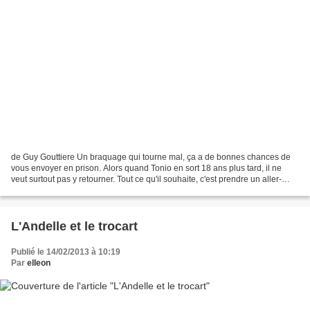
de Guy Gouttiere Un braquage qui tourne mal, ça a de bonnes chances de
vous envoyer en prison. Alors quand Tonio en sort 18 ans plus tard, il ne
veut surtout pas y retourner. Tout ce qu'il souhaite, c'est prendre un aller-
simple pour Marseille et oublier...
L'Andelle et le trocart
Publié le 14/02/2013 à 10:19
Par
elleon