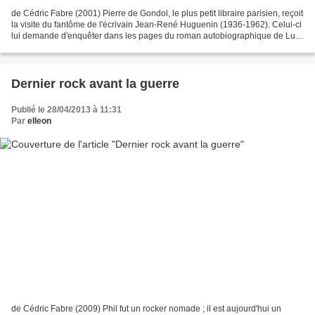
de Cédric Fabre (2001) Pierre de Gondol, le plus petit libraire parisien, reçoit
la visite du fantôme de l'écrivain Jean-René Huguenin (1936-1962). Celui-ci
lui demande d'enquêter dans les pages du roman autobiographique de Luc
Dietrich (1913-1944). Car,...
Dernier rock avant la guerre
Publié le 28/04/2013 à 11:31
Par
elleon
de Cédric Fabre (2009) Phil fut un rocker nomade ; il est aujourd'hui un