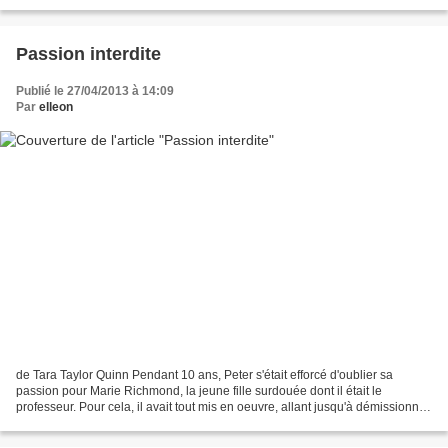
trouver, parmi les personnes...
Passion interdite
Publié le 27/04/2013 à 14:09
Par
elleon
de Tara Taylor Quinn Pendant 10 ans, Peter s'était efforcé d'oublier sa
passion pour Marie Richmond, la jeune fille surdouée dont il était le
professeur. Pour cela, il avait tout mis en oeuvre, allant jusqu'à démissionner
de son poste afin de s'éloigner...