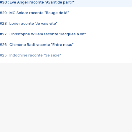
#30 : Eve Angeli raconte "Avant de partir"
#29 : MC Solaar raconte "Bouge de là"
28 : Lorie raconte "Je vais vite"
#27 : Christophe Willem raconte "Jacques a dit"
#26 : Chimène Badi raconte "Entre nous"
#25 : Indochine raconte "3e sexe"
#24 : Zaho raconte "C'est chelou"
#23 : Patrick Bruel raconte "Au café des délices"
#22 : Kyo raconte "Le chemin"
#21 : Nolwenn Leroy raconte "Cassé"
#20 : Patrick Hernandez raconte "Born to be alive"
#19 : Lorie raconte "Près de moi"
#18 : Michael Jones raconte "A nos actes manqués" (avec Jean-Jacque