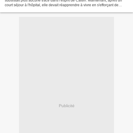
subsistait plus aucune trace dans l'esprit de Caitlin. Maintenant, après un
court séjour à l'hôpital, elle devait réapprendre à vivre en s'efforçant de
renouer avec la femme qu'elle avait...
Publicité