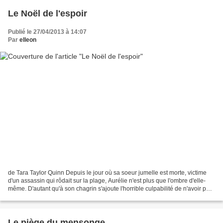
Le Noël de l'espoir
Publié le 27/04/2013 à 14:07
Par
elleon
de Tara Taylor Quinn Depuis le jour où sa soeur jumelle est morte, victime
d'un assassin qui rôdait sur la plage, Aurélie n'est plus que l'ombre d'elle-
même. D'autant qu'à son chagrin s'ajoute l'horrible culpabilité de n'avoir pas
su protéger sa soeur....
Le piège du mensonge