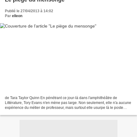
Publié le 27/04/2013 à 14:02
Par
elleon
de Tara Taylor Quinn En pénétrant ce jour-là dans l'amphithéâtre de
Littérature, Tory Evans n'en mène pas large. Non seulement, elle n'a aucune
expérience du métier de professeur, mais surtout elle usurpe là le poste
d'une autre personne : sa propre soeur...