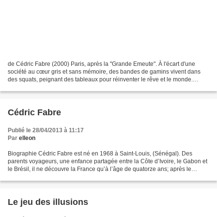
de Cédric Fabre (2000) Paris, après la "Grande Emeute". À l'écart d'une
société au cœur gris et sans mémoire, des bandes de gamins vivent dans
des squats, peignant des tableaux pour réinventer le rêve et le monde.
Basile, le "Provincial", arrive dans...
Cédric Fabre
Publié le 28/04/2013 à 11:17
Par
elleon
Biographie Cédric Fabre est né en 1968 à Saint-Louis, (Sénégal). Des
parents voyageurs, une enfance partagée entre la Côte d’Ivoire, le Gabon et
le Brésil, il ne découvre la France qu’à l’âge de quatorze ans; après le
baccalauréat, il entreprend une Licence...
Le jeu des illusions