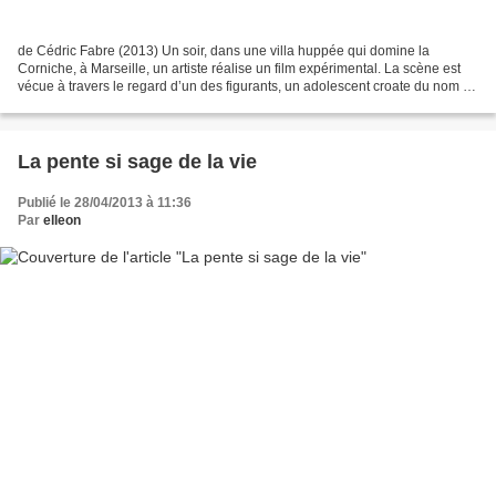
de Cédric Fabre (2013) Un soir, dans une villa huppée qui domine la
Corniche, à Marseille, un artiste réalise un film expérimental. La scène est
vécue à travers le regard d’un des figurants, un adolescent croate du nom de
Marko. Intrigué par des bruits...
La pente si sage de la vie
Publié le 28/04/2013 à 11:36
Par
elleon