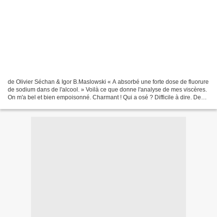
de Olivier Séchan & Igor B.Maslowski « A absorbé une forte dose de fluorure
de sodium dans de l'alcool. » Voilà ce que donne l'analyse de mes viscères.
On m'a bel et bien empoisonné. Charmant ! Qui a osé ? Difficile à dire. Des
ennemis, j'en avais à la...