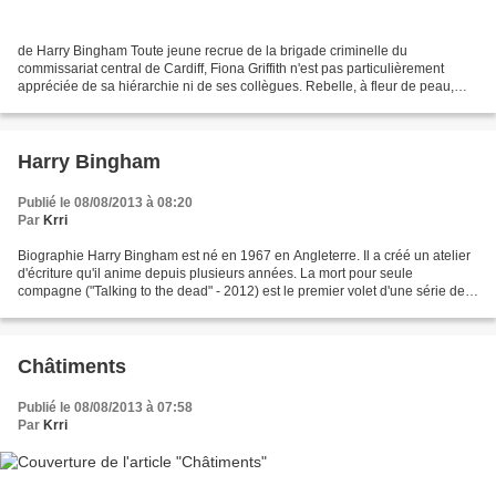
de Harry Bingham Toute jeune recrue de la brigade criminelle du
commissariat central de Cardiff, Fiona Griffith n'est pas particulièrement
appréciée de sa hiérarchie ni de ses collègues. Rebelle, à fleur de peau,
elle semble préférer la compagnie des...
Harry Bingham
Publié le 08/08/2013 à 08:20
Par
Krri
Biographie Harry Bingham est né en 1967 en Angleterre. Il a créé un atelier
d'écriture qu'il anime depuis plusieurs années. La mort pour seule
compagne ("Talking to the dead" - 2012) est le premier volet d'une série de
romans mettant en scène « FIONA...
Châtiments
Publié le 08/08/2013 à 07:58
Par
Krri