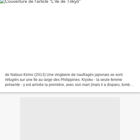
de Natsuo Kirino (2013) Une vingtaine de naufragés japonais se sont
réfugiés sur une île au large des Philippines. Kiyoko - la seule femme
présente - y est arrivée la première, avec son mari (mais il a disparu, tombé
du haut du cap Sayonara, avant même...