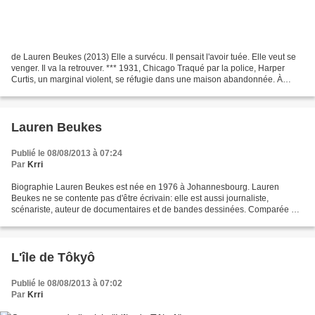
de Lauren Beukes (2013) Elle a survécu. Il pensait l'avoir tuée. Elle veut se
venger. Il va la retrouver. *** 1931, Chicago Traqué par la police, Harper
Curtis, un marginal violent, se réfugie dans une maison abandonnée. À
l'intérieur, il a une vision:...
Lauren Beukes
Publié le 08/08/2013 à 07:24
Par
Krri
Biographie Lauren Beukes est née en 1976 à Johannesbourg. Lauren
Beukes ne se contente pas d'être écrivain: elle est aussi journaliste,
scénariste, auteur de documentaires et de bandes dessinées. Comparée à
William Gibson, Aldous Huxley ou encore George...
L'île de Tôkyô
Publié le 08/08/2013 à 07:02
Par
Krri