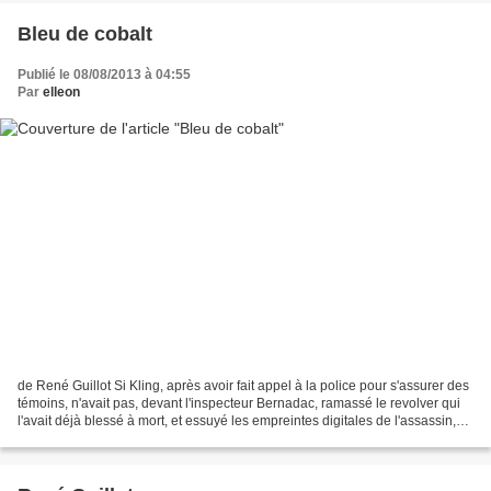
Bleu de cobalt
Publié le 08/08/2013 à 04:55
Par
elleon
de René Guillot Si Kling, après avoir fait appel à la police pour s'assurer des
témoins, n'avait pas, devant l'inspecteur Bernadac, ramassé le revolver qui
l'avait déjà blessé à mort, et essuyé les empreintes digitales de l'assassin,
avant de s'achever...