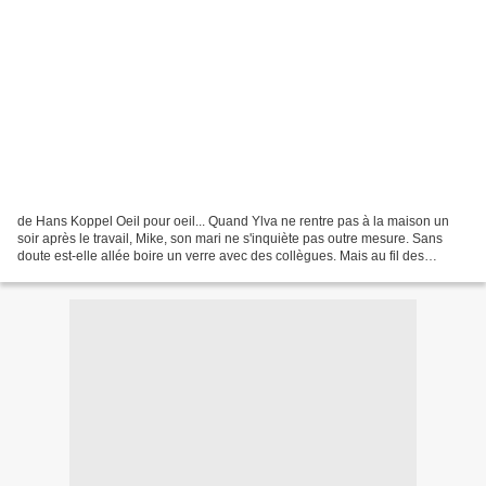
de Hans Koppel Oeil pour oeil... Quand Ylva ne rentre pas à la maison un
soir après le travail, Mike, son mari ne s'inquiète pas outre mesure. Sans
doute est-elle allée boire un verre avec des collègues. Mais au fil des
heures, l'angoisse et pousse à...