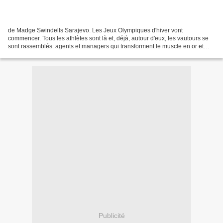
de Madge Swindells Sarajevo. Les Jeux Olympiques d'hiver vont
commencer. Tous les athlètes sont là et, déjà, autour d'eux, les vautours se
sont rassemblés: agents et managers qui transforment le muscle en or et
tirent des profits faramineux du commerce...
Publicité