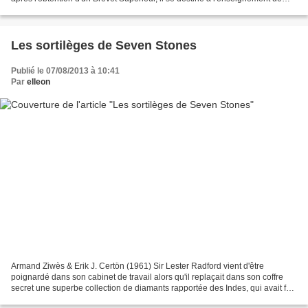
l'allemand et de la musique....
Les sortilèges de Seven Stones
Publié le 07/08/2013 à 10:41
Par
elleon
Armand Ziwès & Erik J. Certön (1961) Sir Lester Radford vient d'être
poignardé dans son cabinet de travail alors qu'il replaçait dans son coffre
secret une superbe collection de diamants rapportée des Indes, qui avait fait
l'admiration de ses invités....