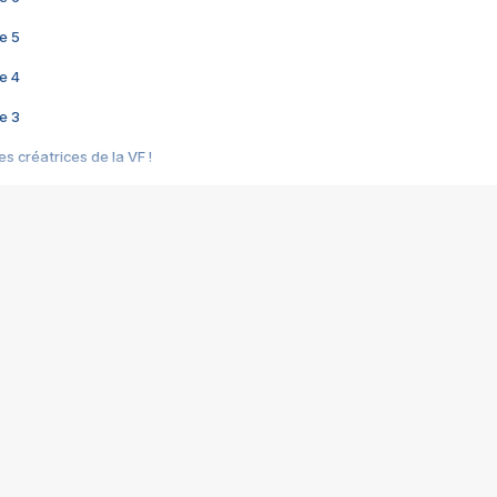
e 5
e 4
e 3
s créatrices de la VF !
e 2
e 1
e Mektoub My Love arrive enfin ! Rencontre avec Shaïn Boumedine et Sal
i : après Toni en famille
elle réalise le bouleversant Dites lui que je l'aime
ais ! Rencontre autour de Vie privée de Rebecca Zlotowski
 de Marguerite, Grave... Rencontre avec Ella Rumpf
 Les Rêveurs, un film intime sur la santé mentale