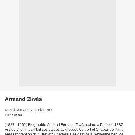
Armand Ziwès
Publié le 07/08/2013 à 11:02
Par
elleon
(1887 - 1962) Biographie Armand Fernand Ziwès est né à Paris en 1887.
Fils de cheminot, il fait ses études aux lycées Colbert et Chaptal de Paris,
après l'obtention d'un Brevet Supérieur, il se destine à l'enseignement de