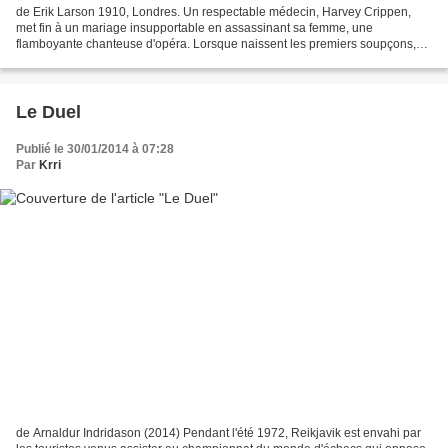
de Erik Larson 1910, Londres. Un respectable médecin, Harvey Crippen,
met fin à un mariage insupportable en assassinant sa femme, une
flamboyante chanteuse d'opéra. Lorsque naissent les premiers soupçons,
Crippen, accompagné de sa maîtresse, prend un...
Le Duel
Publié le 30/01/2014 à 07:28
Par
Krri
de Arnaldur Indridason (2014) Pendant l'été 1972, Reikjavik est envahi par