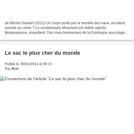
de Michel Daubet (2012) Un corps porté par la montée des eaux: accident,
suicide ou crime ? Le commissaire Miramont son fidèle adjoint,
Bergougnoux, enquêtent. Des rives brumeuses de la Dordogne aux plages
ensoleillées de Tahiti, ils cherchent un fil...
Le sac le plus cher du monde
Publié le 30/01/2014 à 09:15
Par
Krri