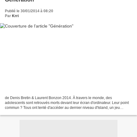
Publié le 30/01/2014 à 08:20
Par
Krri
de Denis Bretin & Laurent Bonzon 2014. À travers le monde, des
adolescents sont retrouvés morts devant leur écran d'ordinateur. Leur point
commun ? Tous ont tenté d'accéder au dernier niveau d'Island, un jeu
d'arcane initiatique qu'aucune firme n'a commercialisé,...