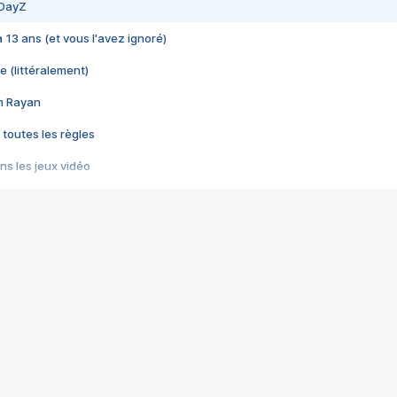
 DayZ
 a 13 ans (et vous l'avez ignoré)
e (littéralement)
im Rayan
 toutes les règles
s les jeux vidéo
us choquant de Rockstar ? - Le scandale BULLY
e plus moche de Steam
du RÊVE tourne au CAUCHEMAR
pendant 8 heures
it… à tort
umiliés par un jeu vidéo
ire - Final Fantasy 8