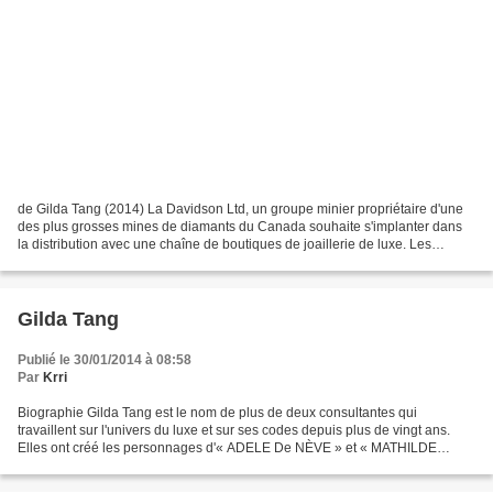
de Gilda Tang (2014) La Davidson Ltd, un groupe minier propriétaire d'une
des plus grosses mines de diamants du Canada souhaite s'implanter dans
la distribution avec une chaîne de boutiques de joaillerie de luxe. Les
consultantes Adèle de Nève et Mathilde...
Gilda Tang
Publié le 30/01/2014 à 08:58
Par
Krri
Biographie Gilda Tang est le nom de plus de deux consultantes qui
travaillent sur l'univers du luxe et sur ses codes depuis plus de vingt ans.
Elles ont créé les personnages d'« ADELE De NÈVE » et « MATHILDE
GAUTHIER », femmes de luxe et consultantes...