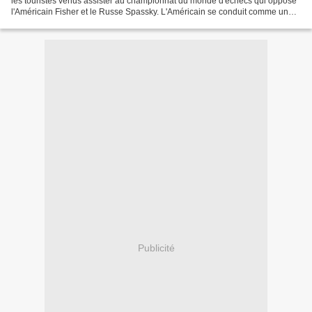
les touristes venus assister au championnat du monde d'échecs qui oppose
l'Américain Fisher et le Russe Spassky. L'Américain se conduit comme un
enfant capricieux et a de multiples...
Publicité