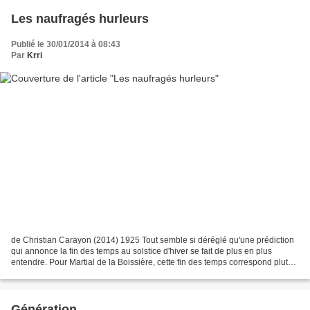
Les naufragés hurleurs
Publié le 30/01/2014 à 08:43
Par
Krri
de Christian Carayon (2014) 1925 Tout semble si déréglé qu'une prédiction
qui annonce la fin des temps au solstice d'hiver se fait de plus en plus
entendre. Pour Martial de la Boissière, cette fin des temps correspond plutôt
au naufrage d'un voilier au...
Génération