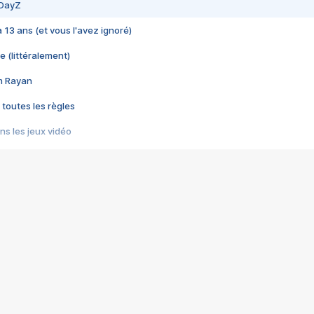
 DayZ
 a 13 ans (et vous l'avez ignoré)
e (littéralement)
im Rayan
 toutes les règles
s les jeux vidéo
us choquant de Rockstar ? - Le scandale BULLY
e plus moche de Steam
du RÊVE tourne au CAUCHEMAR
pendant 8 heures
it… à tort
umiliés par un jeu vidéo
ire - Final Fantasy 8