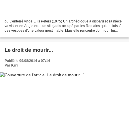
ou L'enterré vif de Ellis Peters (1975) Un archéologue a disparu et sa nièce
va visiter en Angleterre, un site jadis occupé par les Romains qui ont laissé
des vestiges d'une valeur inestimable. Mais elle rencontre John qui, lui
aussi, semble faire des...
Le droit de mourir...
Publié le 09/08/2014 à 07:14
Par
Krri