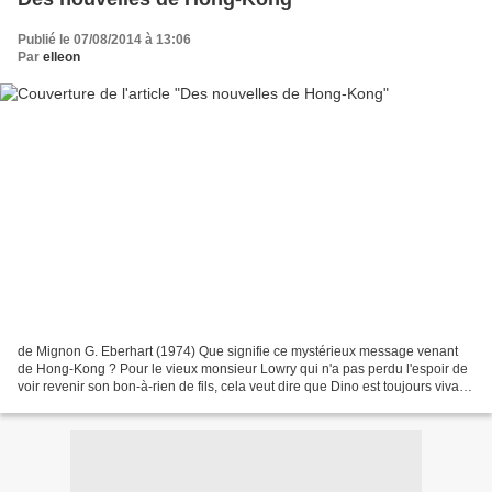
Publié le 07/08/2014 à 13:06
Par
elleon
de Mignon G. Eberhart (1974) Que signifie ce mystérieux message venant
de Hong-Kong ? Pour le vieux monsieur Lowry qui n'a pas perdu l'espoir de
voir revenir son bon-à-rien de fils, cela veut dire que Dino est toujours vivant
trois ans après son inexplicable...