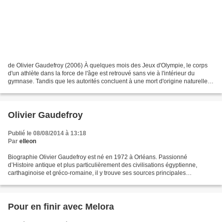
de Olivier Gaudefroy (2006) À quelques mois des Jeux d'Olympie, le corps
d'un athlète dans la force de l'âge est retrouvé sans vie à l'intérieur du
gymnase. Tandis que les autorités concluent à une mort d'origine naturelle,
Hypatia, une jeune étudiante...
Olivier Gaudefroy
Publié le 08/08/2014 à 13:18
Par
elleon
Biographie Olivier Gaudefroy est né en 1972 à Orléans. Passionné
d’Histoire antique et plus particulièrement des civilisations égyptienne,
carthaginoise et gréco-romaine, il y trouve ses sources principales
d’inspiration pour l’écriture, une autre de...
Pour en finir avec Melora