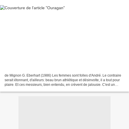
de Mignon G. Eberhart (1986) Les femmes sont folles d'André. Le contraire
serait étonnant, d'ailleurs: beau brun athlétique et désinvolte, il a tout pour
plaire. Et ces messieurs, bien entendu, en crèvent de jalousie. C'est un
vulgaire gigolo, ricanent-ils....