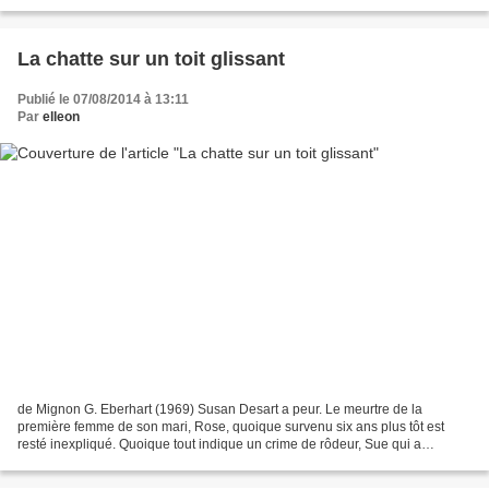
son intendant, le major Dick...
La chatte sur un toit glissant
Publié le 07/08/2014 à 13:11
Par
elleon
de Mignon G. Eberhart (1969) Susan Desart a peur. Le meurtre de la
première femme de son mari, Rose, quoique survenu six ans plus tôt est
resté inexpliqué. Quoique tout indique un crime de rôdeur, Sue qui a
retrouvé le carnet intime de Rose, ne peut s'empêcher...