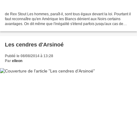
de Rex Stout Les hommes, paraît-il, sont tous égaux devant la loi. Pourtant il
faut reconnaître qu'en Amérique les Blancs dénient aux Noirs certains
avantages. On dit même que l'inégalité s'étend parfois jusqu'aux cas de
meurtre. Croyant avoir le droit...
Les cendres d'Arsinoé
Publié le 08/08/2014 à 13:28
Par
elleon