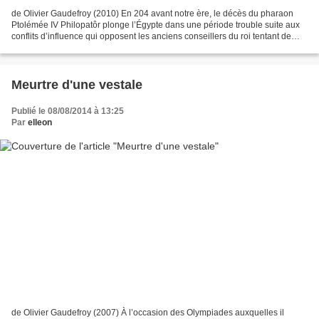
de Olivier Gaudefroy (2010) En 204 avant notre ère, le décès du pharaon
Ptolémée IV Philopatôr plonge l’Égypte dans une période trouble suite aux
conflits d’influence qui opposent les anciens conseillers du roi tentant de
profiter de la minorité du prince...
Meurtre d'une vestale
Publié le 08/08/2014 à 13:25
Par
elleon
de Olivier Gaudefroy (2007) À l’occasion des Olympiades auxquelles il