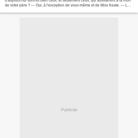
d'aujourd'hui sont-ils bien ceux, et seulement ceux, qui assistèrent à la mort
de votre père ? — Oui, à l'exception de vous-même et de Miss Keate. — Les
serviteurs ? — Les mêmes. O' Leary...
Publicité