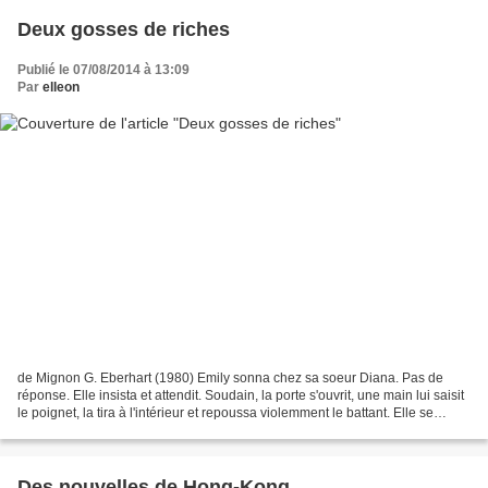
Deux gosses de riches
Publié le 07/08/2014 à 13:09
Par
elleon
de Mignon G. Eberhart (1980) Emily sonna chez sa soeur Diana. Pas de
réponse. Elle insista et attendit. Soudain, la porte s'ouvrit, une main lui saisit
le poignet, la tira à l'intérieur et repoussa violemment le battant. Elle se
trouva face à Diana, a...
Des nouvelles de Hong-Kong