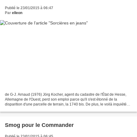
Publié le 23/01/2015 à 06:47
Par
elleon
de G-J. Arnaud (1976) Jörg Kocher, agent du cadastre de l'État de Hesse,
Allemagne de l'Ouest, perd son emploi parce qu'il s'est étonné de la
disparition d'une parcelle de terrain, la 1740 bis. De plus, le voilà inquiété
comme sympathisant gauchiste,...
Smog pour le Commander
Publié le 23/01/2015 à 06:45