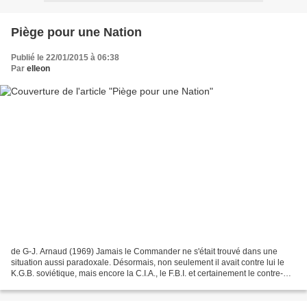
Piège pour une Nation
Publié le 22/01/2015 à 06:38
Par
elleon
de G-J. Arnaud (1969) Jamais le Commander ne s'était trouvé dans une
situation aussi paradoxale. Désormais, non seulement il avait contre lui le
K.G.B. soviétique, mais encore la C.I.A., le F.B.I. et certainement le contre-
espionnage mexicain. Seul, à...