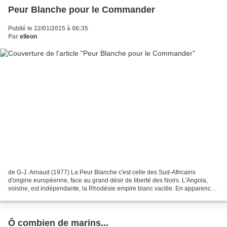
Peur Blanche pour le Commander
Publié le 22/01/2015 à 06:35
Par
elleon
de G-J. Arnaud (1977) La Peur Blanche c'est celle des Sud-Africains
d'origine européenne, face au grand désir de liberté des Noirs. L'Angola,
voisine, est indépendante, la Rhodésie empire blanc vacille. En apparence
tout est calme, les Blancs semblent...
Ô combien de marins...