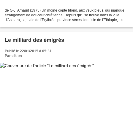
de G-J. Arnaud (1975) Un moine copte blond, aux yeux bleus, qui manque
étrangement de douceur chrétienne. Depuis qu'il se trouve dans la ville
d'Asmara, capitale de l'Erythrée, province sécessionniste de I'Ethiopie, il se
produit d'étranges événements....
Le milliard des émigrés
Publié le 22/01/2015 à 05:31
Par
elleon