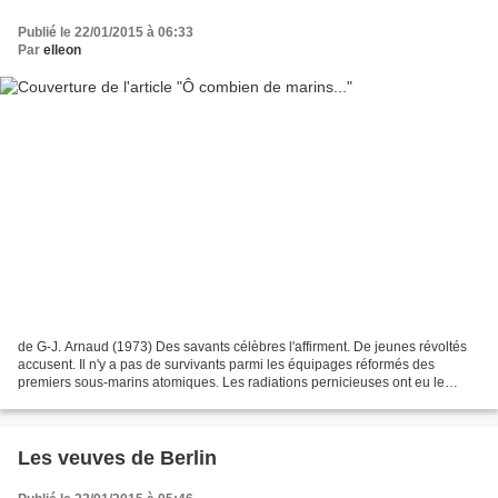
Publié le 22/01/2015 à 06:33
Par
elleon
de G-J. Arnaud (1973) Des savants célèbres l'affirment. De jeunes révoltés
accusent. Il n'y a pas de survivants parmi les équipages réformés des
premiers sous-marins atomiques. Les radiations pernicieuses ont eu le
dernier mot. La Navy reste muette. Qui...
Les veuves de Berlin