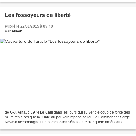
Les fossoyeurs de liberté
Publié le 22/01/2015 à 05:40
Par
elleon
de G-J. Arnaud 1974 Le Chili dans les jours qui suivent le coup de force des
militaires alors que la Junte au pouvoir impose sa loi. Le Commander Serge
Kovask accompagne une commission sénatoriale d'enquête américaine
comme enquêteur. Il connaît bien...