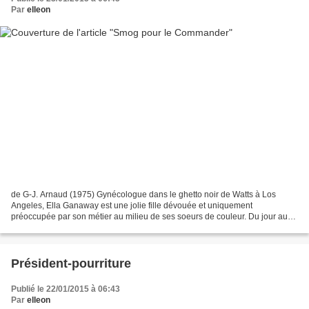
Par
elleon
de G-J. Arnaud (1975) Gynécologue dans le ghetto noir de Watts à Los
Angeles, Ella Ganaway est une jolie fille dévouée et uniquement
préoccupée par son métier au milieu de ses soeurs de couleur. Du jour au
lendemain elle plonge en plein cauchemar, devient...
Président-pourriture
Publié le 22/01/2015 à 06:43
Par
elleon