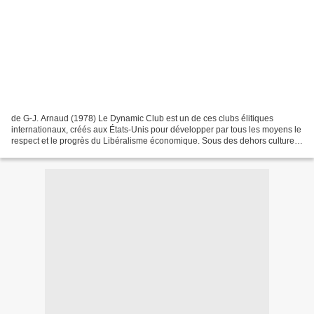
de G-J. Arnaud (1978) Le Dynamic Club est un de ces clubs élitiques
internationaux, créés aux États-Unis pour développer par tous les moyens le
respect et le progrès du Libéralisme économique. Sous des dehors culturels
et philanthropiques il n'est en...