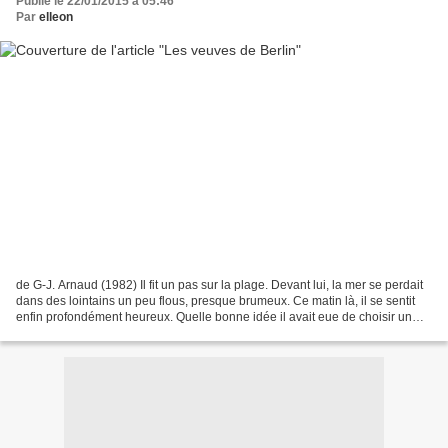
Publié le 22/01/2015 à 05:46
Par
elleon
de G-J. Arnaud (1982) Il fit un pas sur la plage. Devant lui, la mer se perdait
dans des lointains un peu flous, presque brumeux. Ce matin là, il se sentit
enfin profondément heureux. Quelle bonne idée il avait eue de choisir un
Eldorador, à Hammamet....