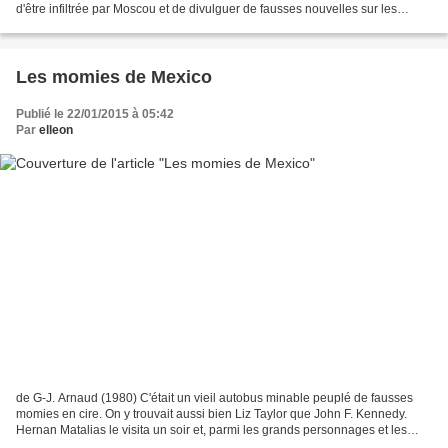
d'être infiltrée par Moscou et de divulguer de fausses nouvelles sur les
assassinats de paysans et les...
Les momies de Mexico
Publié le 22/01/2015 à 05:42
Par
elleon
de G-J. Arnaud (1980) C'était un vieil autobus minable peuplé de fausses
momies en cire. On y trouvait aussi bien Liz Taylor que John F. Kennedy.
Hernan Matalias le visita un soir et, parmi les grands personnages et les
stars, crut reconnaître le visage...