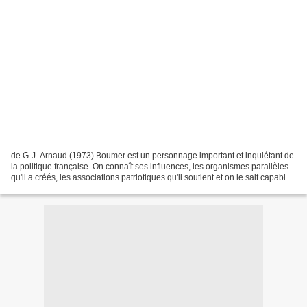
de G-J. Arnaud (1973) Boumer est un personnage important et inquiétant de
la politique française. On connaît ses influences, les organismes parallèles
qu'il a créés, les associations patriotiques qu'il soutient et on le sait capable
d'avoir sur l'avenir...