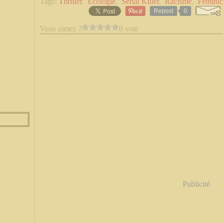
Tags:
Thriller
,
Écologie
,
Serial Killer
,
Racisme
,
Féminic
Repost
0
Vous aimez ?
0 vote
Publicité