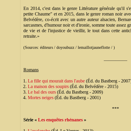
En 2014, c'est dans le genre Littérature générale qu'il s'e
petite Chaume" et en 2015, dans le genre roman noir ave
Belvédère, co-écrit avec un autre auteur alsacien, Berna
sarcasmes, d'humour noir et d'ironie, somme toute assez grinç
de vie et de l'injustice de vieillir, le tout dans cette a
retraite.»
(Sources: éditeurs / doyoubuzz / lemaillotjauneflotte / )
__________
Romans
La fille qui mourait dans l'aube
(Éd. du Bastberg - 2007
La maison des soupirs
(Éd. du Belvédère - 2015)
Le bal des ours
(Éd. du Bastberg - 2009)
Mortes neiges
(Éd. du Bastberg - 2001)
***
Série «
Les enquêtes rhénanes
»
L'avalanche
(Éd. Le Verger - 2013)