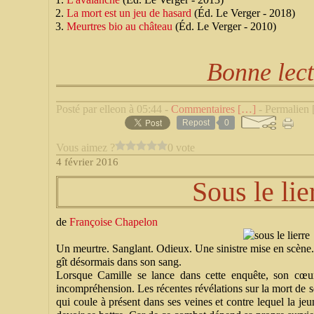
La mort est un jeu de hasard
(Éd. Le Verger - 2018)
Meurtres bio au château
(Éd. Le Verger - 2010)
Bonne lec
Posté par elleon à 05:44 -
Commentaires [
…
]
- Permalien 
Repost
0
Vous aimez ?
0 vote
4 février 2016
Sous le lier
de
Françoise Chapelon
Un meurtre. Sanglant. Odieux. Une sinistre mise en scène
gît désormais dans son sang.
Lorsque Camille se lance dans cette enquête, son cœur 
incompréhension. Les récentes révélations sur la mort de so
qui coule à présent dans ses veines et contre lequel la j