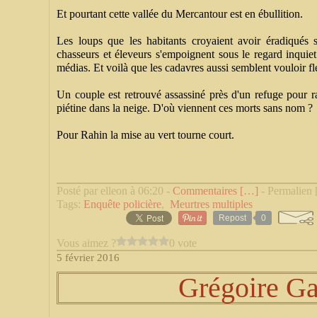
Et pourtant cette vallée du Mercantour est en ébullition.
Les loups que les habitants croyaient avoir éradiqués 
chasseurs et éleveurs s'empoignent sous le regard inquiet
médias. Et voilà que les cadavres aussi semblent vouloir fleu
Un couple est retrouvé assassiné près d'un refuge pour r
piétine dans la neige. D'où viennent ces morts sans nom ?
Pour Rahin la mise au vert tourne court.
Posté par elleon à 06:20 -
Commentaires [
…
]
- Permalien 
Tags:
Enquête policière
,
Meurtres multiples
Repost
0
Vous aimez ?
0 vote
5 février 2016
Grégoire G