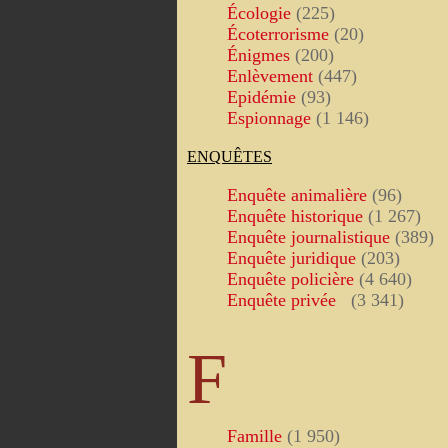
Écologie
(225)
Écoterrorisme
(20)
Énigmes
(200)
Enlèvement
(447)
Epidémie
(93)
Espionnage
(1 146)
ENQUÊTES
Enquête animalière
(96)
Enquête historique
(1 267)
Enquête journalistique
(389)
Enquête juridique
(203)
Enquête policière
(4 640)
Enquête privée
(3 341)
F
Famille
(1 950)