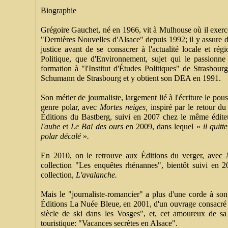
Biographie
Grégoire Gauchet, né en 1966, vit à Mulhouse où il exerce
"Dernières Nouvelles d'Alsace" depuis 1992; il y assure d'a
justice avant de se consacrer à l'actualité locale et rég
Politique, que d'Environnement, sujet qui le passionne
formation à "l'Institut d'Études Politiques" de Strasbourg,
Schumann de Strasbourg et y obtient son DEA en 1991.
Son métier de journaliste, largement lié à l'écriture le pou
genre polar, avec
Mortes neiges,
inspiré par le retour du
Éditions du Bastberg, suivi en 2007 chez le même édite
l'aube
et
Le Bal des ours
en 2009, dans lequel
«
il quitt
polar décalé
»
.
En 2010, on le retrouve aux Éditions du verger, avec
collection "Les enquêtes rhénannes", bientôt suivi en
collection,
L'avalanche.
Mais le "journaliste-romancier" a plus d'une corde à son 
Éditions La Nuée Bleue, en 2001, d'un ouvrage consacré à
siècle de ski dans les Vosges", et, cet amoureux de sa r
touristique: "Vacances secrètes en Alsace".