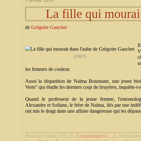
5 février 2016
La fille qui mourai
de
Grégoire Gauchet
I
V
(2007)
c
s
les femmes de couleur.
Aussi la disparition de Naïma Bousnane, une jeune biol
Verts" qui étudie les derniers coqs de bruyères, inquiète-t-
Quand le professeur de la jeune femme, l'entomologist
Alexandre et Sofiane, le frère de Naïma, liés par une indéf
ont mis le doigt dans une affaire dangereuse qui les dépas
Posté par elleon à 06:29 -
Commentaires [
…
]
- Permalien 