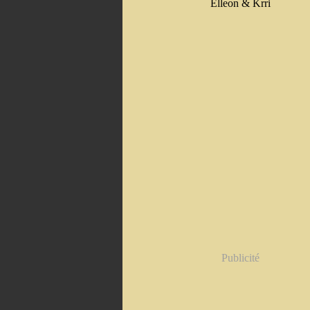
Elleon & Krri
Publicité