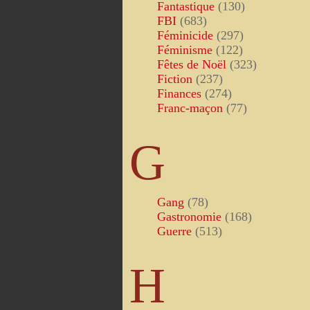
Fantastique
(130)
FBI
(683)
Féminicide
(297)
Féminisme
(122)
Fêtes de Noël
(323)
Fiction
(237)
Finances
(274)
Franc-maçon
(77)
G
Gang
(78)
Gastronomie
(168)
Guerre
(513)
H