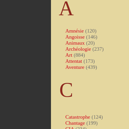
A
Amnésie
(120)
Angoisse
(146)
Animaux
(20)
Archéologie
(237)
Art
(884)
Attentat
(173)
Aventure
(439)
C
Catastrophe
(124)
Chantage
(199)