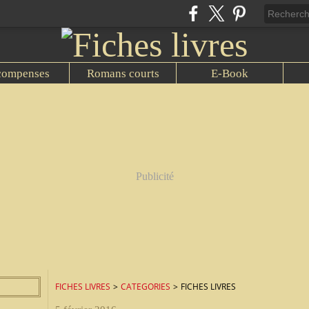
compenses
Romans courts
E-Book
Publicité
FICHES LIVRES
>
CATEGORIES
>
FICHES LIVRES