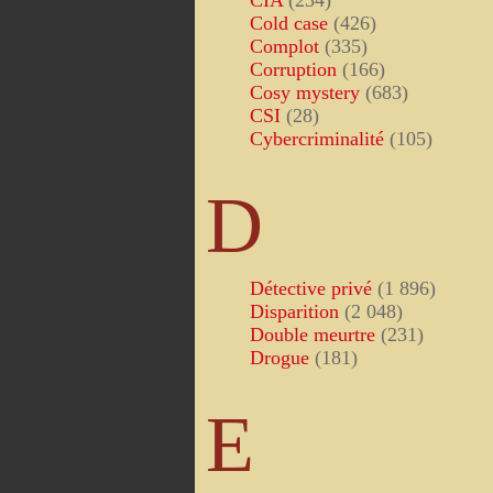
CIA
(234)
Cold case
(426)
Complot
(335)
Corruption
(166)
Cosy mystery
(683)
CSI
(28)
Cybercriminalité
(105)
D
Détective privé
(1 896)
Disparition
(2 048)
Double meurtre
(231)
Drogue
(181)
E