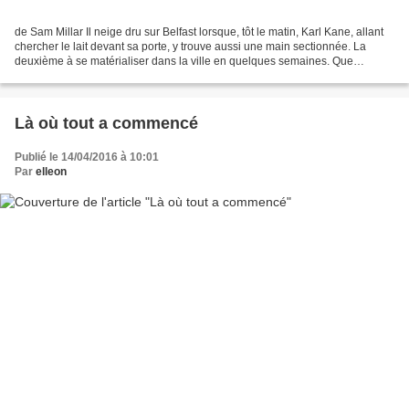
de Sam Millar Il neige dru sur Belfast lorsque, tôt le matin, Karl Kane, allant
chercher le lait devant sa porte, y trouve aussi une main sectionnée. La
deuxième à se matérialiser dans la ville en quelques semaines. Que
signifient ces macabres cartes...
Là où tout a commencé
Publié le 14/04/2016 à 10:01
Par
elleon