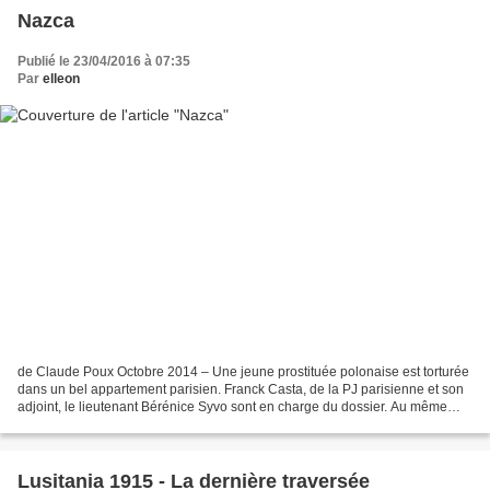
Nazca
Publié le 23/04/2016 à 07:35
Par
elleon
de Claude Poux Octobre 2014 – Une jeune prostituée polonaise est torturée
dans un bel appartement parisien. Franck Casta, de la PJ parisienne et son
adjoint, le lieutenant Bérénice Syvo sont en charge du dossier. Au même
moment, Marc Bini quitte l’ile...
Lusitania 1915 - La dernière traversée