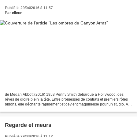
Publié le 29/04/2016 à 11:57
Par
elleon
de Megan Abbott (2016) 1953 Penny Smith débarque à Hollywood, des
rêves de gloire plein la tête. Entre promesses de contrats et premiers rôles
bidons, elle déchante rapidement et devient maquilleuse pour un studio. À
Canyon Arms elle découvre le bungalow...
Regarde et meurs
Publié le 29/04/2016 à 11:12