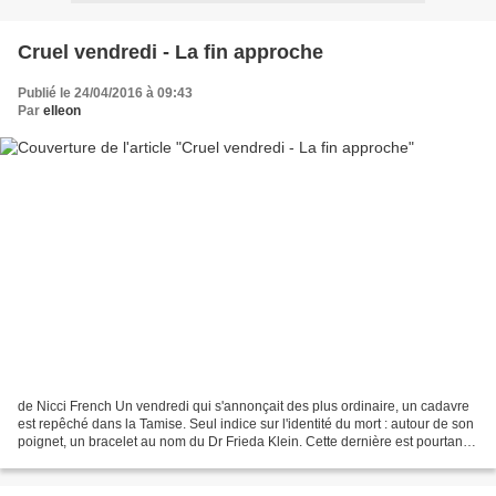
Cruel vendredi - La fin approche
Publié le 24/04/2016 à 09:43
Par
elleon
de Nicci French Un vendredi qui s'annonçait des plus ordinaire, un cadavre
est repêché dans la Tamise. Seul indice sur l'identité du mort : autour de son
poignet, un bracelet au nom du Dr Frieda Klein. Cette dernière est pourtant
bien en vie. Appelée...