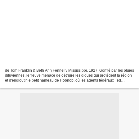
de Tom Franklin & Beth Ann Fennelly Mississippi, 1927. Gonflé par les pluies
diluviennes, le fleuve menace de détruire les digues qui protègent la région
et d'engloutir le petit hameau de Hobnob, où les agents fédéraux Ted
Ingersoll et Ham Johnson enquêtent...