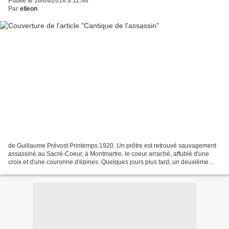
Publié le 16/04/2016 à 11:46
Par
elleon
de Guillaume Prévost Printemps 1920. Un prêtre est retrouvé sauvagement
assassiné au Sacré-Coeur, à Montmartre, le coeur arraché, affublé d'une
croix et d'une couronne d'épines. Quelques jours plus tard, un deuxième
prêtre est tué selon le même rituel...