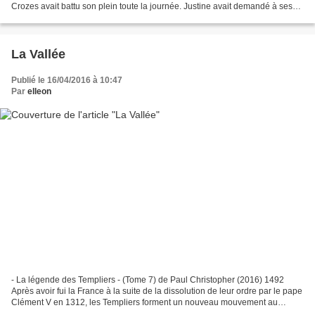
Crozes avait battu son plein toute la journée. Justine avait demandé à ses
parents, également présents,...
La Vallée
Publié le 16/04/2016 à 10:47
Par
elleon
- La légende des Templiers - (Tome 7) de Paul Christopher (2016) 1492
Après avoir fui la France à la suite de la dissolution de leur ordre par le pape
Clément V en 1312, les Templiers forment un nouveau mouvement au
Portugal, "l’Ordre du Christ". Leur...