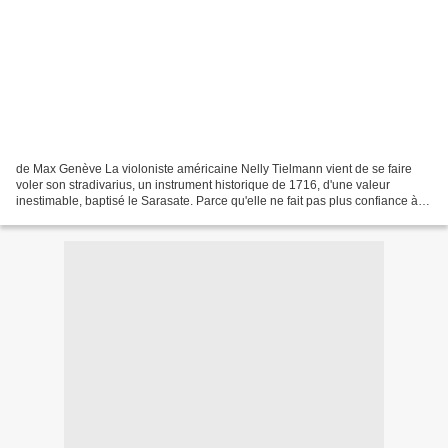
de Max Genève La violoniste américaine Nelly Tielmann vient de se faire
voler son stradivarius, un instrument historique de 1716, d'une valeur
inestimable, baptisé le Sarasate. Parce qu'elle ne fait pas plus confiance à la
police qu'à ses proches, la...