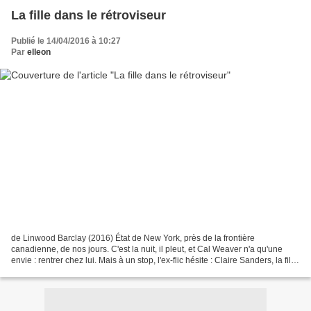
La fille dans le rétroviseur
Publié le 14/04/2016 à 10:27
Par
elleon
de Linwood Barclay (2016) État de New York, près de la frontière
canadienne, de nos jours. C'est la nuit, il pleut, et Cal Weaver n'a qu'une
envie : rentrer chez lui. Mais à un stop, l'ex-flic hésite : Claire Sanders, la fille
du maire, cherche désespérément...