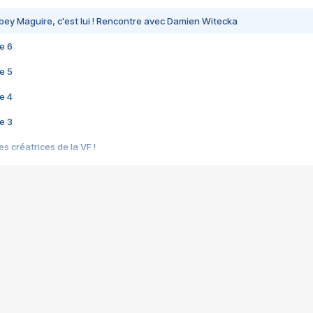
bey Maguire, c'est lui ! Rencontre avec Damien Witecka
e 6
e 5
e 4
e 3
s créatrices de la VF !
e 2
e 1
e Mektoub My Love arrive enfin ! Rencontre avec Shaïn Boumedine et Sal
i : après Toni en famille
elle réalise le bouleversant Dites lui que je l'aime
ais ! Rencontre autour de Vie privée de Rebecca Zlotowski