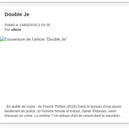
Double Je
Publié le 14/04/2016 à 10:36
Par
elleon
- En quête de corps - de Franck Thilliez (2016) Dans le bureau d'une jeune
lieutenant de police, un homme hirsute et torturé, Ganel Todanais, vient
d'avouer un crime. La victime ? Un artisan d'art de renom dont le meurtrier
jure qu'il est une imposture,...