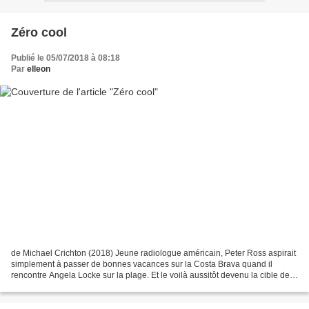
Zéro cool
Publié le 05/07/2018 à 08:18
Par
elleon
de Michael Crichton (2018) Jeune radiologue américain, Peter Ross aspirait
simplement à passer de bonnes vacances sur la Costa Brava quand il
rencontre Angela Locke sur la plage. Et le voilà aussitôt devenu la cible de
gangs rivaux à la recherche d'un...