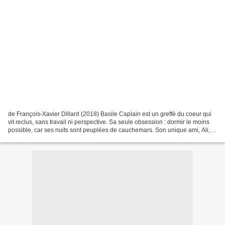
de François-Xavier Dillard (2018) Basile Caplain est un greffé du coeur qui
vit reclus, sans travail ni perspective. Sa seule obsession : dormir le moins
possible, car ses nuits sont peuplées de cauchemars. Son unique ami, Ali, le
gérant d'une station-service,...