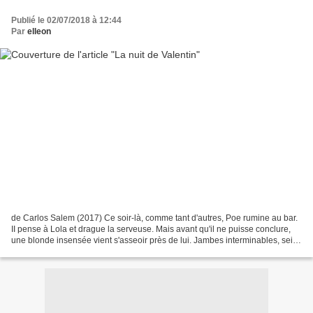
Publié le 02/07/2018 à 12:44
Par
elleon
de Carlos Salem (2017) Ce soir-là, comme tant d'autres, Poe rumine au bar.
II pense à Lola et drague la serveuse. Mais avant qu'il ne puisse conclure,
une blonde insensée vient s'asseoir près de lui. Jambes interminables, seins
merveilleux, cou de déesse....