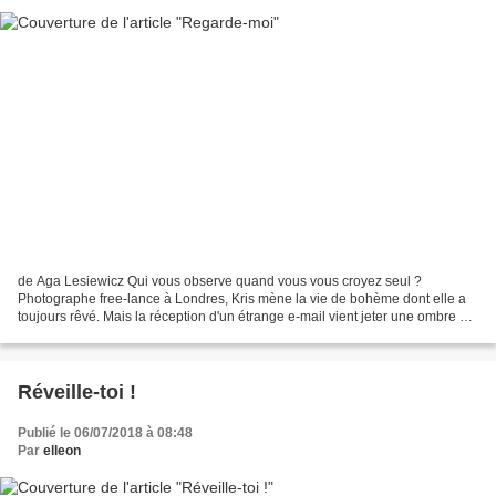
de Aga Lesiewicz Qui vous observe quand vous vous croyez seul ?
Photographe free-lance à Londres, Kris mène la vie de bohème dont elle a
toujours rêvé. Mais la réception d'un étrange e-mail vient jeter une ombre sur
son quotidien. Expéditeur anonyme ;...
Réveille-toi !
Publié le 06/07/2018 à 08:48
Par
elleon