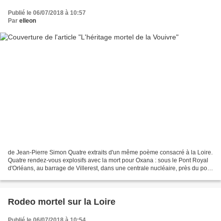
Publié le 06/07/2018 à 10:57
Par
elleon
de Jean-Pierre Simon Quatre extraits d'un même poème consacré à la Loire.
Quatre rendez-vous explosifs avec la mort pour Oxana : sous le Pont Royal
d'Orléans, au barrage de Villerest, dans une centrale nucléaire, près du pont
géant face à Saint-Nazaire....
Rodeo mortel sur la Loire
Publié le 06/07/2018 à 10:54