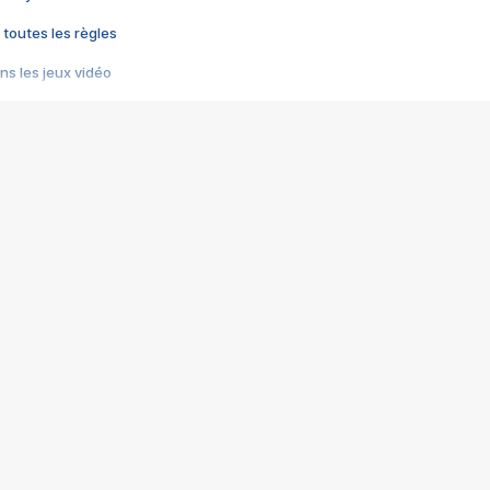
 toutes les règles
s les jeux vidéo
us choquant de Rockstar ? - Le scandale BULLY
e plus moche de Steam
du RÊVE tourne au CAUCHEMAR
pendant 8 heures
it… à tort
umiliés par un jeu vidéo
ire - Final Fantasy 8
ti un empire - Age of Empires
story DOFUS
tard, il crée l'un des pires jeux de tous les temps, MindsEye.