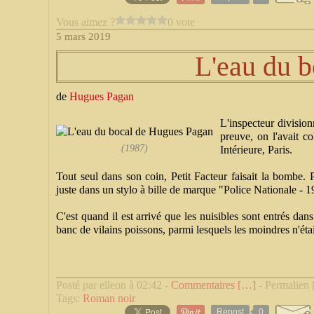
Vous aimez ?
0 vote
5 mars 2019
L'eau du b
de
Hugues Pagan
L'inspecteur divisio
preuve, on l'avait c
(1987)
Intérieure, Paris.
Tout seul dans son coin, Petit Facteur faisait la bombe. Pa
juste dans un stylo à bille de marque "Police Nationale - 1
C'est quand il est arrivé que les nuisibles sont entrés dans 
banc de vilains poissons, parmi lesquels les moindres n'éta
Posté par elleon à 02:42 -
Commentaires [
…
]
- Permalien 
Tags:
Roman noir
Repost
0