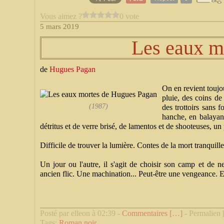
Vous aimez ?
0 vote
5 mars 2019
Les eaux m
de
Hugues Pagan
On en revient toujo
pluie, des coins de
(1987)
des trottoirs sans f
hanche, en balayan
détritus et de verre brisé, de lamentos et de shooteuses, un
Difficile de trouver la lumière. Contes de la mort tranquill
Un jour ou l'autre, il s'agit de choisir son camp et de n
ancien flic. Une machination... Peut-être une vengeance. E
Posté par elleon à 02:39 -
Commentaires [
…
]
- Permalien 
Tags:
Roman noir