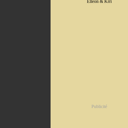
Elleon & Krri
Publicité