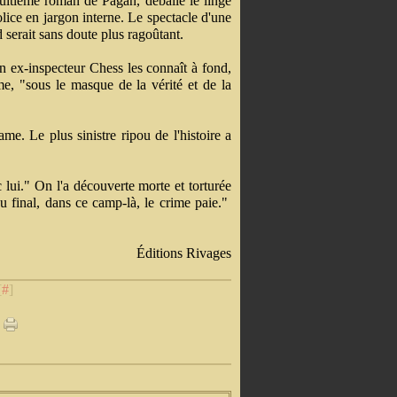
huitième roman de Pagan, déballe le linge
police en jargon interne. Le spectacle d'une
 serait sans doute plus ragoûtant.
on ex-inspecteur Chess les connaît à fond,
e, "sous le masque de la vérité et de la
me. Le plus sinistre ripou de l'histoire a
 lui." On l'a découverte morte et torturée
u final, dans ce camp-là, le crime paie."
Éditions Rivages
[
#
]