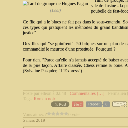
" Tarif de groupe, 
sale de l'usine - la 
(1993)
poubelle de fast-food
Ce flic qui a le blues ne fait pas dans le sous-entendu. S
ces types qui pratiquent les méthodes du grand banditism
justice".
Des flics qui "se goinfrent": 50 briques sur un plan de ca
commandité le meurtre d'une prostituée. Pourquoi ?
Pour rien. "Parce qu'elle n'a jamais accepté de baiser avec
de la pire façon. Affaire classée. Chess remue la boue. A
(Sylvaine Pasquier, "L'Express")
Posté par elleon à 02:48 -
Commentaires [
…
]
- Permalien 
Tags:
Roman noir
Repost
0
Vous aimez ?
0 vote
5 mars 2019