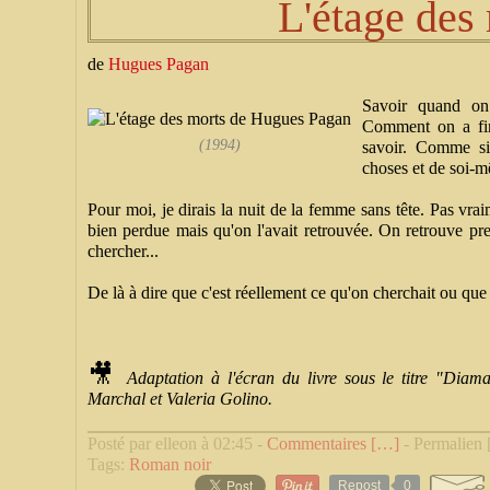
L'étage des
de
Hugues Pagan
Savoir quand on
Comment on a fini
(1994)
savoir. Comme si
choses et de soi-
Pour moi, je dirais la nuit de la femme sans tête. Pas vraim
bien perdue mais qu'on l'avait retrouvée. On retrouve pr
chercher...
De là à dire que c'est réellement ce qu'on cherchait ou que ç
🎥
Adaptation à l'écran du livre sous le titre "Diam
Marchal et Valeria Golino.
Posté par elleon à 02:45 -
Commentaires [
…
]
- Permalien 
Tags:
Roman noir
Repost
0