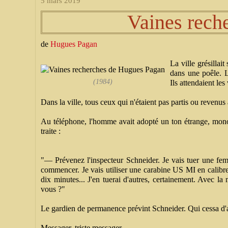
5 mars 2019
Vaines rech
de
Hugues Pagan
La ville grésillai
dans une poêle. L
(1984)
Ils attendaient les
Dans la ville, tous ceux qui n'étaient pas partis ou revenus
Au téléphone, l'homme avait adopté un ton étrange, monoco
traite :
"— Prévenez l'inspecteur Schneider. Je vais tuer une f
commencer. Je vais utiliser une carabine US MI en calibre
dix minutes... J'en tuerai d'autres, certainement. Avec 
vous ?"
Le gardien de permanence prévint Schneider. Qui cessa d'a
Messager, triste messager...