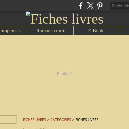
compenses
Romans courts
E-Book
Publicité
FICHES LIVRES
>
CATEGORIES
>
FICHES LIVRES