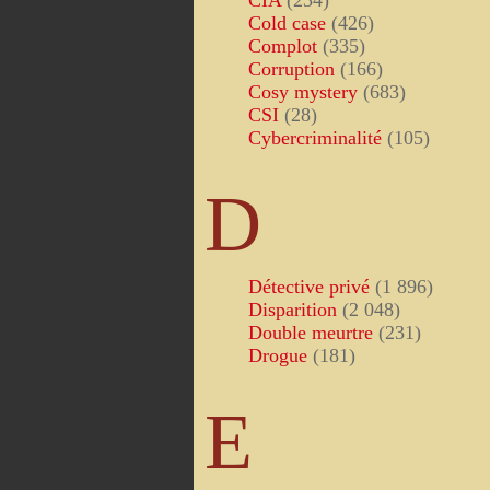
CIA
(234)
Cold case
(426)
Complot
(335)
Corruption
(166)
Cosy mystery
(683)
CSI
(28)
Cybercriminalité
(105)
D
Détective privé
(1 896)
Disparition
(2 048)
Double meurtre
(231)
Drogue
(181)
E