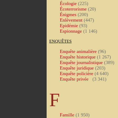
Écologie
(225)
Écoterrorisme
(20)
Énigmes
(200)
Enlèvement
(447)
Epidémie
(93)
Espionnage
(1 146)
ENQUÊTES
Enquête animalière
(96)
Enquête historique
(1 267)
Enquête journalistique
(389)
Enquête juridique
(203)
Enquête policière
(4 640)
Enquête privée
(3 341)
F
Famille
(1 950)