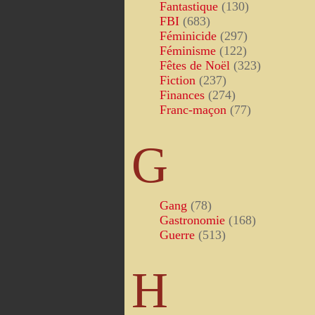
Fantastique
(130)
FBI
(683)
Féminicide
(297)
Féminisme
(122)
Fêtes de Noël
(323)
Fiction
(237)
Finances
(274)
Franc-maçon
(77)
G
Gang
(78)
Gastronomie
(168)
Guerre
(513)
H