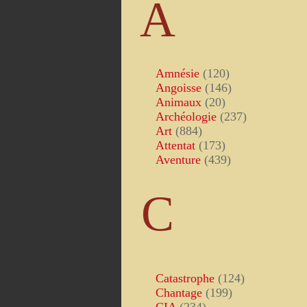
A
Amnésie
(120)
Angoisse
(146)
Animaux
(20)
Archéologie
(237)
Art
(884)
Attentat
(173)
Aventure
(439)
C
Catastrophe
(124)
Chantage
(199)