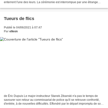
enterrent l'une des leurs. La cérémonie est interrompue par une étrange
procession, six hommes énucléés...
Tueurs de flics
Publié le 04/06/2021 à 07:47
Par
elleon
de Éric Dupuis Le major-instructeur Stanek Zibanski n'a pas le temps de
savourer son retour au commissariat de police qu'il se retrouve confronté,
d'entrée, à de nouvelles difficultés. Effondré par le départ impromptu de son
épouse Nathalie, il n'arrive...