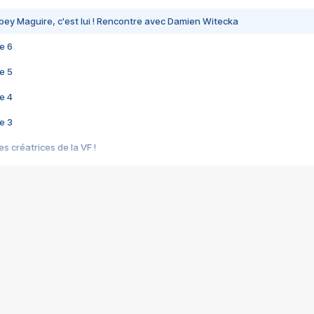
bey Maguire, c'est lui ! Rencontre avec Damien Witecka
e 6
e 5
e 4
e 3
s créatrices de la VF !
e 2
e 1
e Mektoub My Love arrive enfin ! Rencontre avec Shaïn Boumedine et Sal
i : après Toni en famille
elle réalise le bouleversant Dites lui que je l'aime
ais ! Rencontre autour de Vie privée de Rebecca Zlotowski