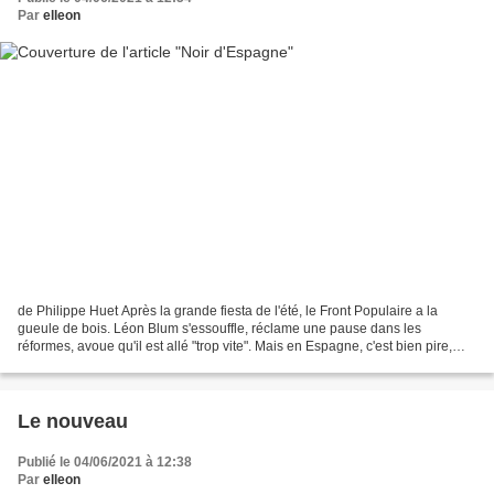
Par
elleon
de Philippe Huet Après la grande fiesta de l'été, le Front Populaire a la
gueule de bois. Léon Blum s'essouffle, réclame une pause dans les
réformes, avoue qu'il est allé "trop vite". Mais en Espagne, c'est bien pire,
après le putsch de Franco, le pays...
Le nouveau
Publié le 04/06/2021 à 12:38
Par
elleon