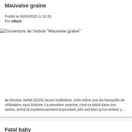
Mauvaise graine
Publié le 04/06/2021 à 10:30
Par
elleon
de Nicolas Jaillet (2020) Jeune institutrice, Julie mène une vie tranquille de
célibataire sans histoire. La première surprise, c'est ce bébé dans son
ventre, arrivé là mystérieusement et pourtant, elle sait bien qu'un enfant, ça
ne se fait pas tout seul....
Fatal baby