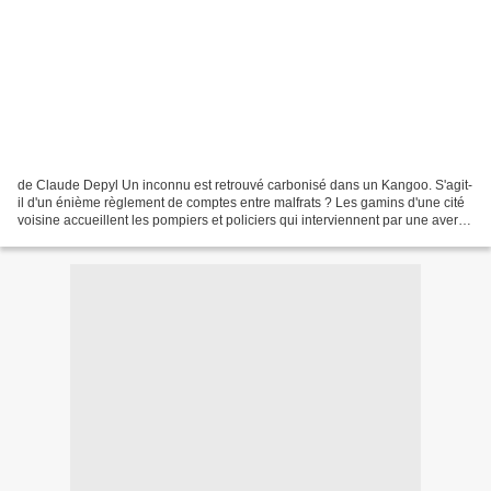
de Claude Depyl Un inconnu est retrouvé carbonisé dans un Kangoo. S'agit-
il d'un énième règlement de comptes entre malfrats ? Les gamins d'une cité
voisine accueillent les pompiers et policiers qui interviennent par une averse
de pierres. Par ailleurs,...