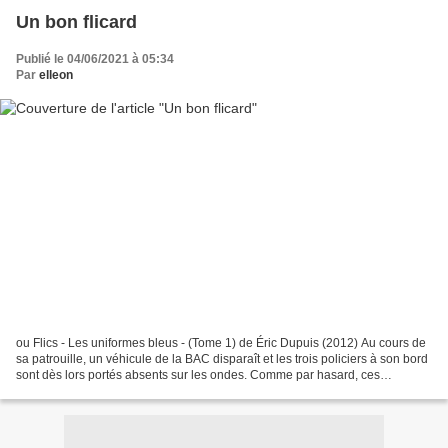
Un bon flicard
Publié le 04/06/2021 à 05:34
Par
elleon
ou Flics - Les uniformes bleus - (Tome 1) de Éric Dupuis (2012) Au cours de
sa patrouille, un véhicule de la BAC disparaît et les trois policiers à son bord
sont dès lors portés absents sur les ondes. Comme par hasard, ces
fonctionnaires venaient d’être...