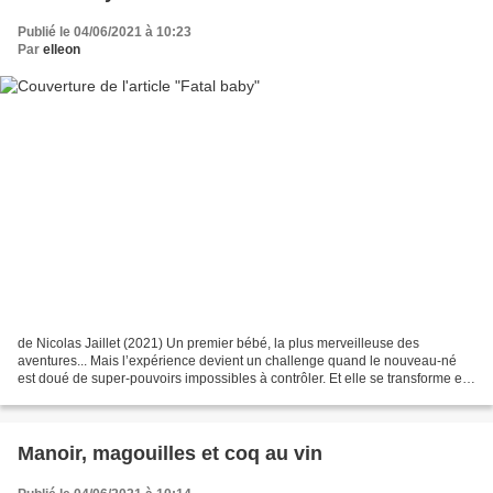
Publié le 04/06/2021 à 10:23
Par
elleon
de Nicolas Jaillet (2021) Un premier bébé, la plus merveilleuse des
aventures... Mais l’expérience devient un challenge quand le nouveau-né
est doué de super-pouvoirs impossibles à contrôler. Et elle se transforme en
cauchemar quand un laboratoire pharmaceutique...
Manoir, magouilles et coq au vin