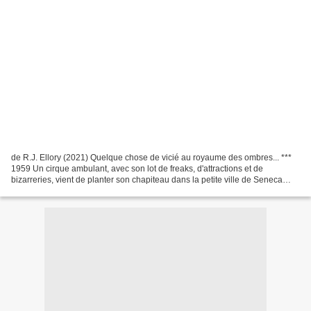
de R.J. Ellory (2021) Quelque chose de vicié au royaume des ombres... ***
1959 Un cirque ambulant, avec son lot de freaks, d'attractions et de
bizarreries, vient de planter son chapiteau dans la petite ville de Seneca
Falls, Kansas. Sous les regards émerveillés...