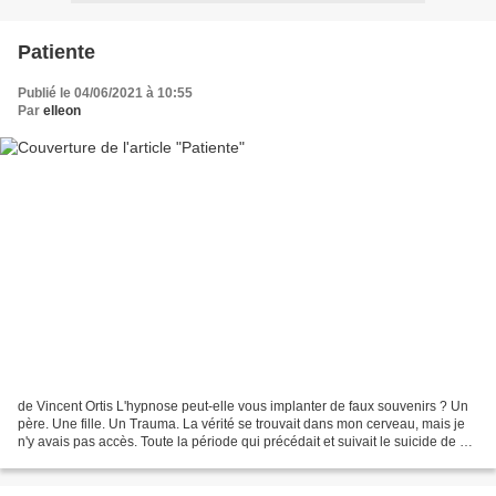
Patiente
Publié le 04/06/2021 à 10:55
Par
elleon
de Vincent Ortis L'hypnose peut-elle vous implanter de faux souvenirs ? Un
père. Une fille. Un Trauma. La vérité se trouvait dans mon cerveau, mais je
n'y avais pas accès. Toute la période qui précédait et suivait le suicide de ma
fille avait disparu...