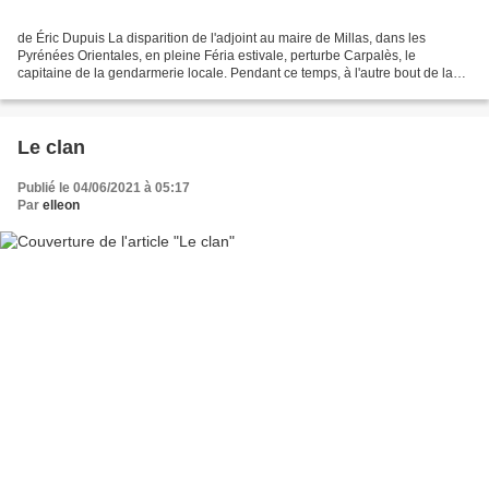
de Éric Dupuis La disparition de l'adjoint au maire de Millas, dans les
Pyrénées Orientales, en pleine Féria estivale, perturbe Carpalès, le
capitaine de la gendarmerie locale. Pendant ce temps, à l'autre bout de la
France, sous la grisaille et la pluie,...
Le clan
Publié le 04/06/2021 à 05:17
Par
elleon