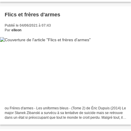
Flics et frères d'armes
Publié le 04/06/2021 à 07:43
Par
elleon
ou Frères d'armes - Les uniformes bleus - (Tome 2) de Éric Dupuis (2014) Le
major Stanek Zibanski a survécu à sa tentative de suicide mais se retrouve
dans un état si préoccupant que tout le monde le croit perdu. Malgré tout, il
arrive à se remettre sur...