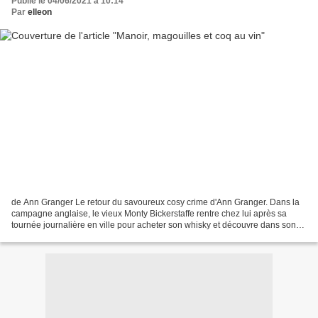
Publié le 04/06/2021 à 10:14
Par
elleon
de Ann Granger Le retour du savoureux cosy crime d'Ann Granger. Dans la
campagne anglaise, le vieux Monty Bickerstaffe rentre chez lui après sa
tournée journalière en ville pour acheter son whisky et découvre dans son
salon un cadavre. Dépêchée sur place,...