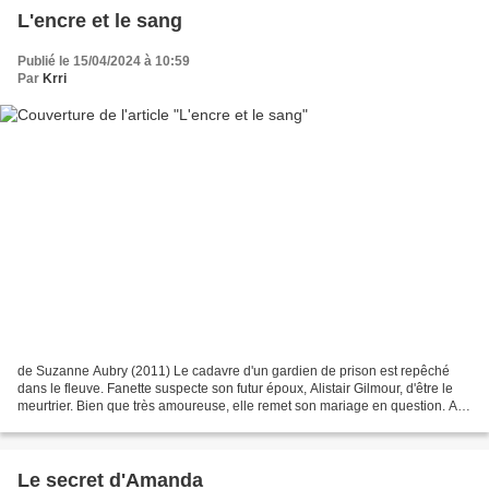
L'encre et le sang
Publié le 15/04/2024 à 10:59
Par
Krri
de Suzanne Aubry (2011) Le cadavre d'un gardien de prison est repêché
dans le fleuve. Fanette suspecte son futur époux, Alistair Gilmour, d'être le
meurtrier. Bien que très amoureuse, elle remet son mariage en question. Au
Nouveau-Brunswick, sa soeur,...
Le secret d'Amanda