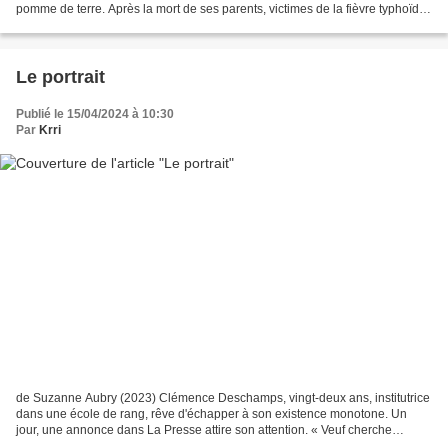
pomme de terre. Après la mort de ses parents, victimes de la fièvre typhoïde,
Fionnuala, qu'on appelle désormais...
Le portrait
Publié le 15/04/2024 à 10:30
Par
Krri
de Suzanne Aubry (2023) Clémence Deschamps, vingt-deux ans, institutrice
dans une école de rang, rêve d'échapper à son existence monotone. Un
jour, une annonce dans La Presse attire son attention. « Veuf cherche
gouvernante pour son fils de onze ans à...