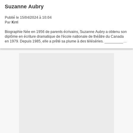
Suzanne Aubry
Publié le 15/04/2024 à 10:04
Par
Krri
Biographie Née en 1956 de parents écrivains, Suzanne Aubry a obtenu son
diplôme en écriture dramatique de l'école nationale de théâtre du Canada
en 1979. Depuis 1985, elle a prêté sa plume à des téléséries. __________
Romans La Cueva (Éd. Libre Expression...