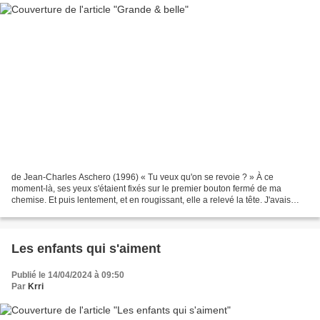
de Jean-Charles Aschero (1996) « Tu veux qu'on se revoie ? » À ce
moment-là, ses yeux s'étaient fixés sur le premier bouton fermé de ma
chemise. Et puis lentement, et en rougissant, elle a relevé la tête. J'avais
cinquante ans, et elle en avait peut-être...
Les enfants qui s'aiment
Publié le 14/04/2024 à 09:50
Par
Krri