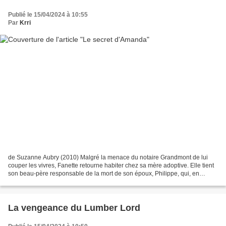
Publié le 15/04/2024 à 10:55
Par
Krri
de Suzanne Aubry (2010) Malgré la menace du notaire Grandmont de lui
couper les vivres, Fanette retourne habiter chez sa mère adoptive. Elle tient
son beau-père responsable de la mort de son époux, Philippe, qui, en
tentant d'empêcher son père de mettre...
La vengeance du Lumber Lord