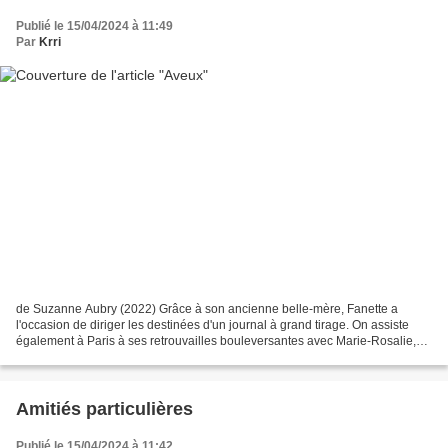
Publié le 15/04/2024 à 11:49
Par
Krri
de Suzanne Aubry (2022) Grâce à son ancienne belle-mère, Fanette a
l'occasion de diriger les destinées d'un journal à grand tirage. On assiste
également à Paris à ses retrouvailles bouleversantes avec Marie-Rosalie,
qui cache un lourd secret. On assite...
Amitiés particulières
Publié le 15/04/2024 à 11:42