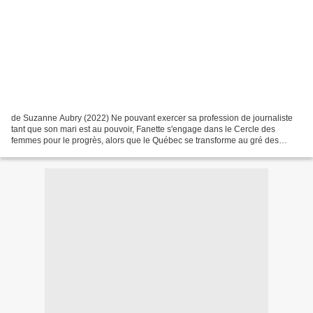
de Suzanne Aubry (2022) Ne pouvant exercer sa profession de journaliste
tant que son mari est au pouvoir, Fanette s'engage dans le Cercle des
femmes pour le progrès, alors que le Québec se transforme au gré des
premiers pas du féminisme et des mouvements...