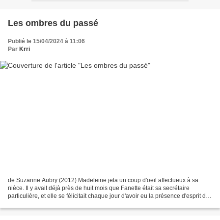
Les ombres du passé
Publié le 15/04/2024 à 11:06
Par
Krri
de Suzanne Aubry (2012) Madeleine jeta un coup d'oeil affectueux à sa
nièce. Il y avait déjà près de huit mois que Fanette était sa secrétaire
particulière, et elle se félicitait chaque jour d'avoir eu la présence d'esprit de
l'employer à son service....