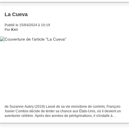
La Cueva
Publié le 15/04/2024 à 10:19
Par
Krri
de Suzanne Aubry (2019) Lassé de sa vie monotone de commis, François-
Xavier Comtois décide de tenter sa chance aux États-Unis, où il devient un
aventurier célèbre. Après des années de pérégrinations, il s'installe à
Mesilla, au Nouveau-Mexique, et s'y...