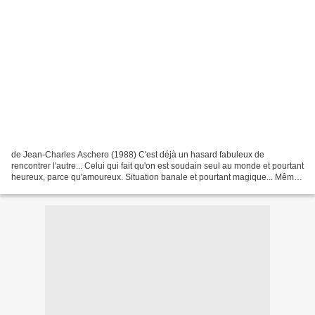
de Jean-Charles Aschero (1988) C'est déjà un hasard fabuleux de
rencontrer l'autre... Celui qui fait qu'on est soudain seul au monde et pourtant
heureux, parce qu'amoureux. Situation banale et pourtant magique... Même
si n'est pas banal le fait que le...