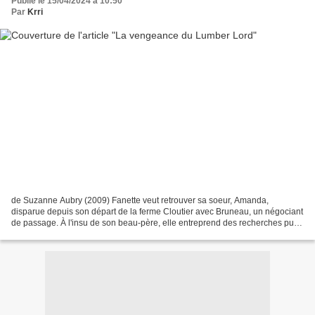
Publié le 15/04/2024 à 10:50
Par
Krri
de Suzanne Aubry (2009) Fanette veut retrouver sa soeur, Amanda,
disparue depuis son départ de la ferme Cloutier avec Bruneau, un négociant
de passage. À l'insu de son beau-père, elle entreprend des recherches puis,
un jour, elle reçoit une lettre: sa...