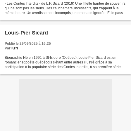
- Les Contes Interdits - de L.P. Sicard (2019) Une fillette hantée de souvenirs
qui ne sont pas les siens. Des cauchemars, incessants, qui frappent à la
même heure. Un avertissement incompris, une menace ignorée. Et le passé
terrifiant, impitoyable, qui...
Louis-Pier Sicard
Publié le 29/09/2025 à 16:25
Par
Krri
Biographie Né en 1991 à St-Isidore (Québec), Louis-Pier Sicard est un
romancier et poète québécois s'étant entre autres illustré grâce à sa
participation à la populaire série des Contes interdits, à sa première série de
livres fantastiques, Felix Vortan,...