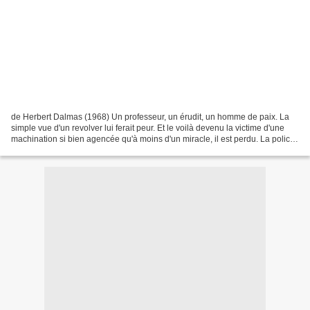
de Herbert Dalmas (1968) Un professeur, un érudit, un homme de paix. La
simple vue d'un revolver lui ferait peur. Et le voilà devenu la victime d'une
machination si bien agencée qu'à moins d'un miracle, il est perdu. La police
le traque, la ville toute...