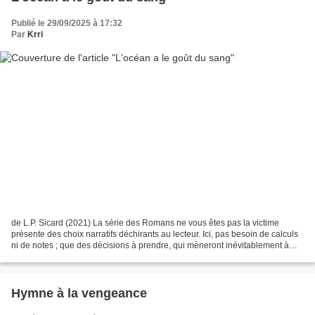
Publié le 29/09/2025 à 17:32
Par
Krri
de L.P. Sicard (2021) La série des Romans ne vous êtes pas la victime
présente des choix narratifs déchirants au lecteur. Ici, pas besoin de calculs
ni de notes ; que des décisions à prendre, qui mèneront inévitablement à
des péripéties et des fins différentes....
Hymne à la vengeance