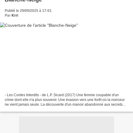
Publié le 29/09/2025 à 17:01
Par
Krri
- Les Contes Interdits - de L.P. Sicard (2017) Une femme coupable d'un
crime dont elle n'a plus souvenir. Une évasion vers une forêt où la noirceur
ne vient jamais seule. La découverte d'un manoir abandonné aux secrets
bien cachés. Des bougies qui s'éteignent,...