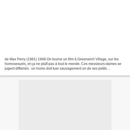
de Max Perry (1981) 1848 On tourne un film à Greenwich Village, sur les
homosexuels, et ça ne plaît pas à tout le monde. Ces messieurs-dames se
jugent diffamés : un homo doit tuer sauvagement un de ses petits
camarades. Et le petit camarade est bien tué,...