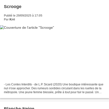
Scrooge
Publié le 29/09/2025 à 17:05
Par
Krri
- Les Contes Interdits - de L.P. Sicard (2020) Une boutique intéressante que
nul n'ose approcher. Des rumeurs sordides circulant dans les ruelles de la
métropole. Une jeune femme blessée, prête à tout pour fuir le passé. Un
vieillard défiguré que l'avenir...
Blanche-Neige