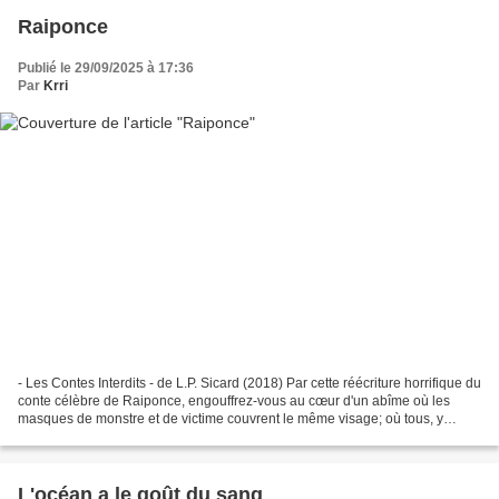
Raiponce
Publié le 29/09/2025 à 17:36
Par
Krri
- Les Contes Interdits - de L.P. Sicard (2018) Par cette réécriture horrifique du
conte célèbre de Raiponce, engouffrez-vous au cœur d'un abîme où les
masques de monstre et de victime couvrent le même visage; où tous, y
compris les sauveurs, n'échappent...
L'océan a le goût du sang