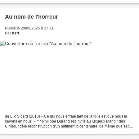
point de déferler. Souvent...
Au nom de l'horreur
Publié le 29/09/2025 à 17:11
Par
Krri
de L.P. Sicard (2018) « Ce qui nous effraie tant de la folie est que nous la
savons en nous. » *** Philippe Durand est invité au luxueux Manoir des
Cimes, fidèle reconstruction d'un bâtiment bicentenaire, de même que sept
autres convives. Leur séjour...