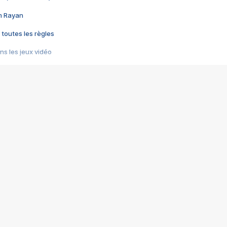
im Rayan
 toutes les règles
s les jeux vidéo
us choquant de Rockstar ? - Le scandale BULLY
e plus moche de Steam
du RÊVE tourne au CAUCHEMAR
pendant 8 heures
it… à tort
umiliés par un jeu vidéo
ire - Final Fantasy 8
ti un empire - Age of Empires
story DOFUS