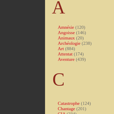
A
Amnésie
(120)
Angoisse
(146)
Animaux
(20)
Archéologie
(238)
Art
(884)
Attentat
(174)
Aventure
(439)
C
Catastrophe
(124)
Chantage
(201)