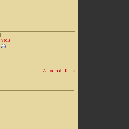
]
,
Viols
Au nom du feu