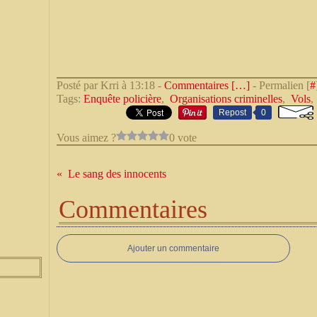
Posté par Krri à 13:18 -
Commentaires [
…
]
- Permalien [
#
Tags:
Enquête policière
,
Organisations criminelles
,
Vols
Repost
0
Vous aimez ?
0 vote
Le sang des innocents
Commentaires
Ajouter un commentaire