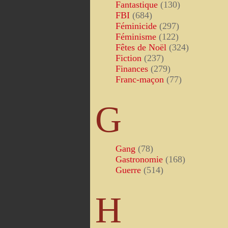
Fantastique
(130)
FBI
(684)
Féminicide
(297)
Féminisme
(122)
Fêtes de Noël
(324)
Fiction
(237)
Finances
(279)
Franc-maçon
(77)
G
Gang
(78)
Gastronomie
(168)
Guerre
(514)
H