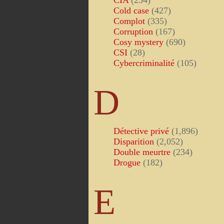
CIA
(234)
Cold case
(427)
Complot
(335)
Corruption
(167)
Cosy mystery
(690)
CSI
(28)
Cybercriminalité
(105)
D
Détective privé
(1,896)
Disparition
(2,052)
Double meurtre
(234)
Drogue
(182)
E