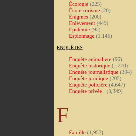
Écologie
(225)
Écoterrorisme
(20)
Énigmes
(200)
Enlèvement
(449)
Epidémie
(93)
Espionnage
(1,146)
ENQUÊTES
Enquête animalière
(96)
Enquête historique
(1,270)
Enquête journalistique
(394)
Enquête juridique
(205)
Enquête policière
(4,647)
Enquête privée
(3,349)
F
Famille
(1,957)