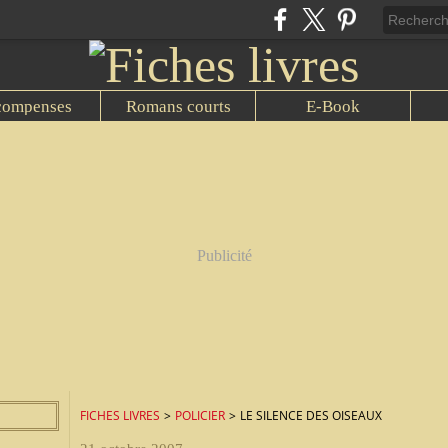
compenses
Romans courts
E-Book
Publicité
FICHES LIVRES
>
POLICIER
>
LE SILENCE DES OISEAUX