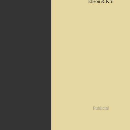
Elleon & Krri
Publicité