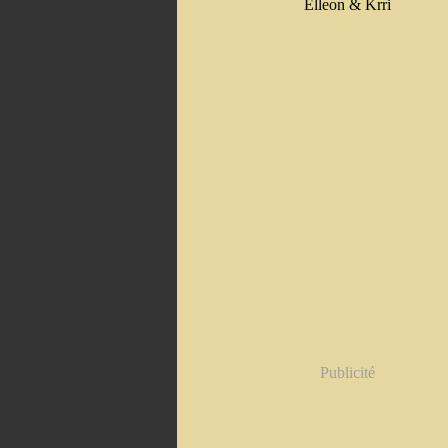
Elleon & Krri
Publicité