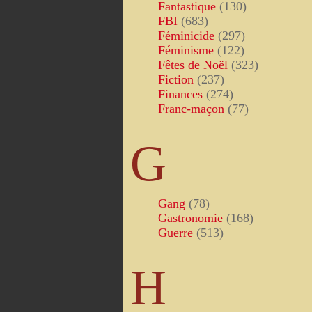
Fantastique
(130)
FBI
(683)
Féminicide
(297)
Féminisme
(122)
Fêtes de Noël
(323)
Fiction
(237)
Finances
(274)
Franc-maçon
(77)
G
Gang
(78)
Gastronomie
(168)
Guerre
(513)
H