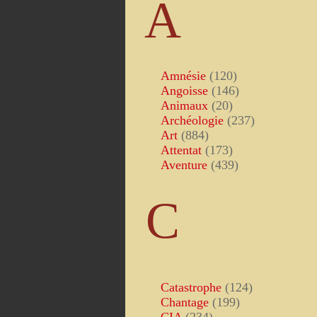
A
Amnésie
(120)
Angoisse
(146)
Animaux
(20)
Archéologie
(237)
Art
(884)
Attentat
(173)
Aventure
(439)
C
Catastrophe
(124)
Chantage
(199)