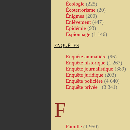
Écologie
(225)
Écoterrorisme
(20)
Énigmes
(200)
Enlèvement
(447)
Epidémie
(93)
Espionnage
(1 146)
ENQUÊTES
Enquête animalière
(96)
Enquête historique
(1 267)
Enquête journalistique
(389)
Enquête juridique
(203)
Enquête policière
(4 640)
Enquête privée
(3 341)
F
Famille
(1 950)