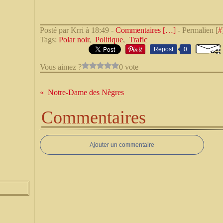
Posté par Krri à 18:49 -
Commentaires [
…
]
- Permalien [
#
Tags:
Polar noir
,
Politique
,
Trafic
Repost
0
Vous aimez ?
0 vote
Notre-Dame des Nègres
Commentaires
Ajouter un commentaire