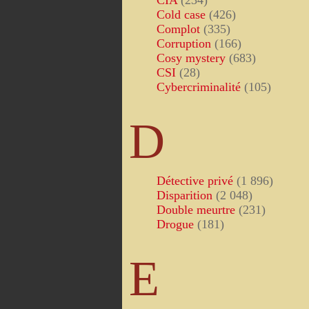
CIA
(234)
Cold case
(426)
Complot
(335)
Corruption
(166)
Cosy mystery
(683)
CSI
(28)
Cybercriminalité
(105)
D
Détective privé
(1 896)
Disparition
(2 048)
Double meurtre
(231)
Drogue
(181)
E