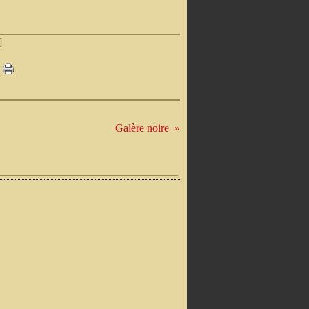
]
Galère noire