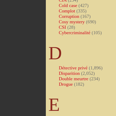
CIA
(234)
Cold case
(427)
Complot
(335)
Corruption
(167)
Cosy mystery
(690)
CSI
(28)
Cybercriminalité
(105)
D
Détective privé
(1,896)
Disparition
(2,052)
Double meurtre
(234)
Drogue
(182)
E