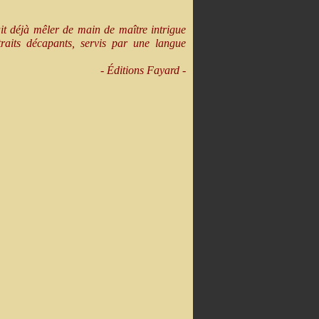
it déjà mêler de main de maître intrigue
traits décapants, servis par une langue
- Éditions Fayard -