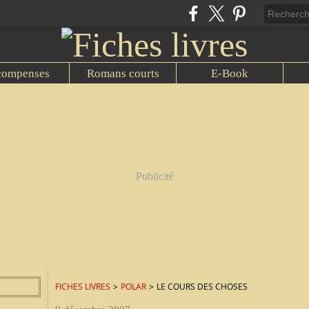
compenses
Romans courts
E-Book
Publicité
FICHES LIVRES
>
POLAR
>
LE COURS DES CHOSES