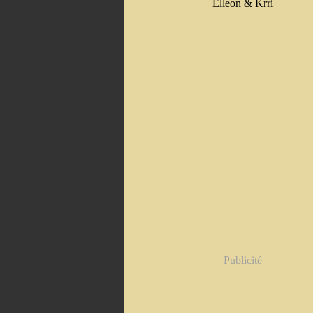
Elleon & Krri
Publicité