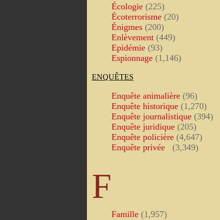
Écologie
(225)
Écoterrorisme
(20)
Énigmes
(200)
Enlèvement
(449)
Epidémie
(93)
Espionnage
(1,146)
ENQUÊTES
Enquête animalière
(96)
Enquête historique
(1,270)
Enquête journalistique
(394)
Enquête juridique
(205)
Enquête policière
(4,647)
Enquête privée
(3,349)
F
Famille
(1,957)