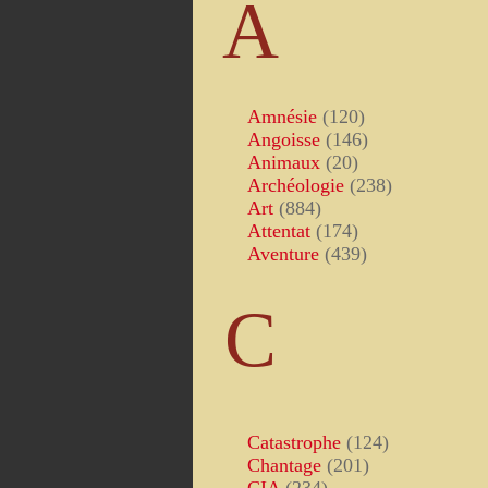
A
Amnésie
(120)
Angoisse
(146)
Animaux
(20)
Archéologie
(238)
Art
(884)
Attentat
(174)
Aventure
(439)
C
Catastrophe
(124)
Chantage
(201)