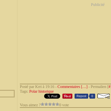
Publicité
Posté par Krri à 19:16 -
Commentaires [
…
]
- Permalien [
#
Tags:
Polar historique
Repost
0
Vous aimez ?
0 vote