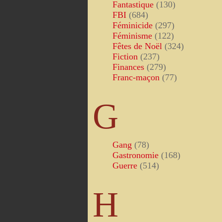
Fantastique
(130)
FBI
(684)
Féminicide
(297)
Féminisme
(122)
Fêtes de Noël
(324)
Fiction
(237)
Finances
(279)
Franc-maçon
(77)
G
Gang
(78)
Gastronomie
(168)
Guerre
(514)
H