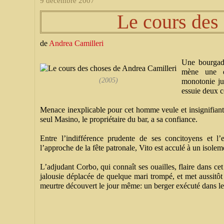
9 décembre 2007
Le cours des
de
Andrea Camilleri
Une bourgade
mène une ex
(2005)
monotonie jus
essuie deux c
Menace inexplicable pour cet homme veule et insignifiant
seul Masino, le propriétaire du bar, a sa confiance.
Entre l’indifférence prudente de ses concitoyens et l’
l’approche de la fête patronale, Vito est acculé à un isolem
L’adjudant Corbo, qui connaît ses ouailles, flaire dans ce
jalousie déplacée de quelque mari trompé, et met aussitôt
meurtre découvert le jour même: un berger exécuté dans les
__________