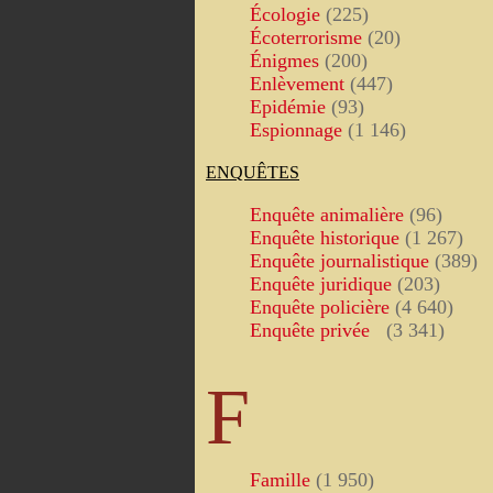
Écologie
(225)
Écoterrorisme
(20)
Énigmes
(200)
Enlèvement
(447)
Epidémie
(93)
Espionnage
(1 146)
ENQUÊTES
Enquête animalière
(96)
Enquête historique
(1 267)
Enquête journalistique
(389)
Enquête juridique
(203)
Enquête policière
(4 640)
Enquête privée
(3 341)
F
Famille
(1 950)