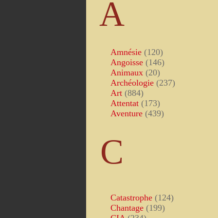
A
Amnésie
(120)
Angoisse
(146)
Animaux
(20)
Archéologie
(237)
Art
(884)
Attentat
(173)
Aventure
(439)
C
Catastrophe
(124)
Chantage
(199)