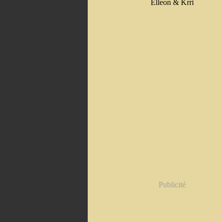
Elleon & Krri
Publicité