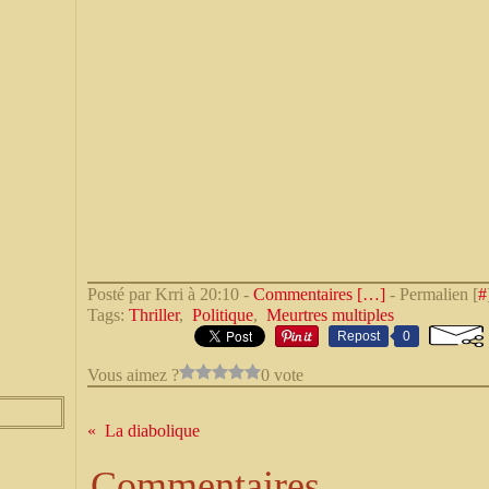
Posté par Krri à 20:10 -
Commentaires [
…
]
- Permalien [
#
Tags:
Thriller
,
Politique
,
Meurtres multiples
Repost
0
Vous aimez ?
0 vote
La diabolique
Commentaires