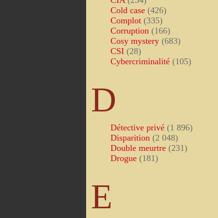
CIA
(234)
Cold case
(426)
Complot
(335)
Corruption
(166)
Cosy mystery
(683)
CSI
(28)
Cybercriminalité
(105)
D
Détective privé
(1 896)
Disparition
(2 048)
Double meurtre
(231)
Drogue
(181)
E