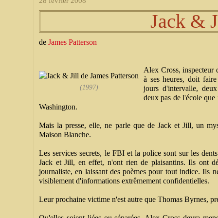
28 février 2008
Jack & J
de
James Patterson
Alex Cross, inspecteur 
à ses heures, doit fai
(1997)
jours d'intervalle, de
deux pas de l'école que f
Washington.
Mais la presse, elle, ne parle que de Jack et Jill, un my
Maison Blanche.
Les services secrets, le FBI et la police sont sur les dents
Jack et Jill, en effet, n'ont rien de plaisantins. Ils ont
journaliste, en laissant des poèmes pour tout indice. Ils 
visiblement d'informations extrêmement confidentielles.
Leur prochaine victime n'est autre que Thomas Byrnes, pré
Qu'elles soient liées ou séparées, Alex Cross devra men