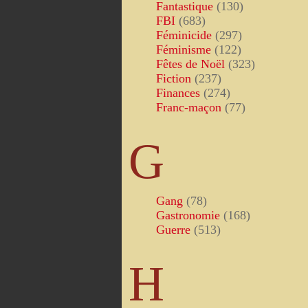
Fantastique
(130)
FBI
(683)
Féminicide
(297)
Féminisme
(122)
Fêtes de Noël
(323)
Fiction
(237)
Finances
(274)
Franc-maçon
(77)
G
Gang
(78)
Gastronomie
(168)
Guerre
(513)
H