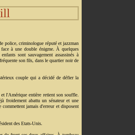
ill
de police, criminologue réputé et jazzman
re face à une double énigme. À quelques
ux enfants sont sauvagement assassinés à
réquente son fils, dans le quartier noir de
stérieux couple qui a décidé de défier la
 et l'Amérique entière retient son souffle.
 déjà froidement abattu un sénateur et une
ne commettent jamais d'erreur et disposent
sident des Etats-Unis.
er de front ces deux affaires. À tombeau