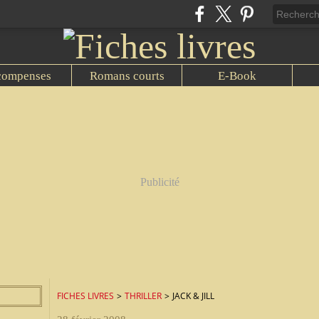
compenses
Romans courts
E-Book
Publicité
FICHES LIVRES
>
THRILLER
>
JACK & JILL