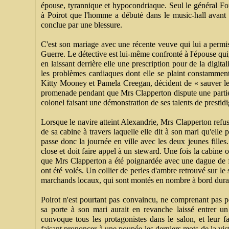
épouse, tyrannique et hypocondriaque. Seul le général For
à Poirot que l'homme a débuté dans le music-hall avant d
conclue par une blessure.
C'est son mariage avec une récente veuve qui lui a permi
Guerre. Le détective est lui-même confronté à l'épouse qui,
en laissant derrière elle une prescription pour de la digit
les problèmes cardiaques dont elle se plaint constamment.
Kitty Mooney et Pamela Creegan, décident de « sauver l
promenade pendant que Mrs Clapperton dispute une partie 
colonel faisant une démonstration de ses talents de prestidi
Lorsque le navire atteint Alexandrie, Mrs Clapperton refu
de sa cabine à travers laquelle elle dit à son mari qu'elle 
passe donc la journée en ville avec les deux jeunes filles.
close et doit faire appel à un steward. Une fois la cabine 
que Mrs Clapperton a été poignardée avec une dague de fa
ont été volés. Un collier de perles d'ambre retrouvé sur le s
marchands locaux, qui sont montés en nombre à bord duran
Poirot n'est pourtant pas convaincu, ne comprenant pas p
sa porte à son mari aurait en revanche laissé entrer u
convoque tous les protagonistes dans le salon, et leur f
faisant prononcer à une poupée les derniers mots de la vic