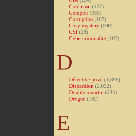
CIA
(234)
Cold case
(427)
Complot
(335)
Corruption
(167)
Cosy mystery
(690)
CSI
(28)
Cybercriminalité
(105)
D
Détective privé
(1,896)
Disparition
(2,052)
Double meurtre
(234)
Drogue
(182)
E