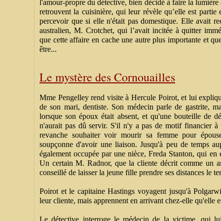
l'amour-propre du détective, bien décidé à faire la lumière s
retrouvent la cuisinière, qui leur révèle qu’elle est partie
percevoir que si elle n'était pas domestique. Elle avait r
australien, M. Crotchet, qui l’avait incitée à quitter i
que cette affaire en cache une autre plus importante et que 
être...
Le mystère des Cornouailles
Mme Pengelley rend visite à Hercule Poirot, et lui expli
de son mari, dentiste. Son médecin parle de gastrite, mai
lorsque son époux était absent, et qu'une bouteille de dé
n'aurait pas dû servir. S'il n'y a pas de motif financier 
revanche souhaiter voir mourir sa femme pour épouser
soupçonne d'avoir une liaison. Jusqu'à peu de temps au
également occupée par une nièce, Freda Stanton, qui en es
Un certain M. Radnor, que la cliente décrit comme un 
conseillé de laisser la jeune fille prendre ses distances le t
Poirot et le capitaine Hastings voyagent jusqu'à Polgarwi
leur cliente, mais apprennent en arrivant chez-elle qu'elle 
Le détective interroge le médecin de la victime, qui lui