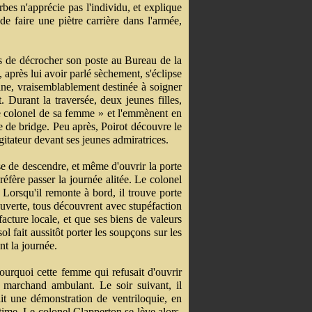
bes n'apprécie pas l'individu, et explique
e faire une piètre carrière dans l'armée,
s de décrocher son poste au Bureau de la
 après lui avoir parlé sèchement, s'éclipse
aline, vraisemblablement destinée à soigner
 Durant la traversée, deux jeunes filles,
e colonel de sa femme » et l'emmènent en
de bridge. Peu après, Poirot découvre le
gitateur devant ses jeunes admiratrices.
se de descendre, et même d'ouvrir la porte
préfère passer la journée alitée. Le colonel
 Lorsqu'il remonte à bord, il trouve porte
ouverte, tous découvrent avec stupéfaction
cture locale, et que ses biens de valeurs
ol fait aussitôt porter les soupçons sur les
t la journée.
ourquoi cette femme qui refusait d'ouvrir
n marchand ambulant. Le soir suivant, il
ait une démonstration de ventriloquie, en
time. Le colonel Clapperton se lève alors,