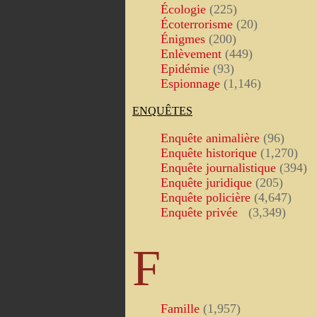
Écologie
(225)
Écoterrorisme
(20)
Énigmes
(200)
Enlèvement
(449)
Epidémie
(93)
Espionnage
(1,146)
ENQUÊTES
Enquête animalière
(96)
Enquête historique
(1,270)
Enquête journalistique
(394)
Enquête juridique
(205)
Enquête policière
(4,647)
Enquête privée
(3,349)
F
Famille
(1,957)