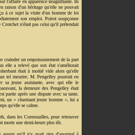
ur l'affaire en apparence insignifiante. Ils
 en raison d'un héritage qu'elle ne pouvait
eçu à ce sujet la visite d'un homme de loi
mmédiatement son emploi. Poirot soupçonne
Crotchet n'était pas celui qu'il prétendait
que craindre un empoisonnement de la part
s elle a relevé que son état s'améliorait
sherbant était à moitié vide alors qu'elle
à un tel meurtre, M. Pengelley pourrait en
 sa jeune assistante, avec qui elle le
paravant, la demeure des Pengelley était
t partie après une dispute avec sa tante.
ami, un « charmant jeune homme », lui a
emps qu'elle se calme.
th, dans les Cornouailles, pour retrouver
est morte une demi-heure plus tôt.
 assure qu'il n'y avait rien d'anormal à