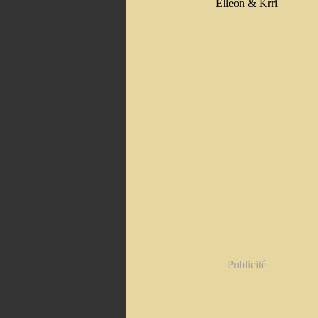
Elleon & Krri
Publicité