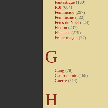
Fantastique
(130)
FBI
(684)
Féminicide
(297)
Féminisme
(122)
Fêtes de Noël
(324)
Fiction
(237)
Finances
(279)
Franc-maçon
(77)
G
Gang
(78)
Gastronomie
(168)
Guerre
(514)
H