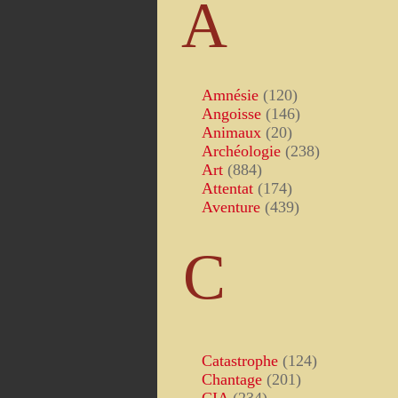
A
Amnésie
(120)
Angoisse
(146)
Animaux
(20)
Archéologie
(238)
Art
(884)
Attentat
(174)
Aventure
(439)
C
Catastrophe
(124)
Chantage
(201)