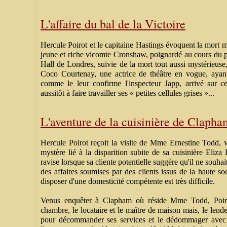
L'affaire du bal de la Victoire
Hercule Poirot et le capitaine Hastings évoquent la mort 
jeune et riche vicomte Cronshaw, poignardé au cours du pr
Hall de Londres, suivie de la mort tout aussi mystérieuse
Coco Courtenay, une actrice de théâtre en vogue, aya
comme le leur confirme l'inspecteur Japp, arrivé sur c
aussitôt à faire travailler ses « petites cellules grises »...
L'aventure de la cuisinière de Claph
Hercule Poirot reçoit la visite de Mme Ernestine Todd, v
mystère lié à la disparition subite de sa cuisinière Eliza
ravise lorsque sa cliente potentielle suggère qu'il ne souhait
des affaires soumises par des clients issus de la haute so
disposer d'une domesticité compétente est très difficile.
Venus enquêter à Clapham où réside Mme Todd, Poiro
chambre, le locataire et le maître de maison mais, le len
pour décommander ses services et le dédommager avec 