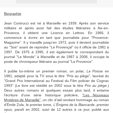
Biographie
Jean Contrucci est né à Marseille en 1939. Après son service
militaire et après avoir fait des études littéraires à Aix-en-
Provence, il obtient une Licence en Lettres. En 1966, il
commence à écrire en tant que journaliste pour "Provence-
Magazine". Il y travaille jusqu'en 1972, puis il devient journaliste
au "Soir" avant de rejoindre "Le Provençal" où il officie de 1981 à
1997. De 1975 à 1995, il est également le correspondant du
journal "Le Monde" à Marseille et de 1987 à 2008, il occupe le
poste de chroniqueur littéraire au journal "La Provence".
Il publie lui-même un premier roman, un polar,
La Poisse
en
1981, adapté pour la TV sous le titre "Pris au piège", lauréat du
"Grand Prix International au Festival du Film policier de Cognac
1993" (Le livre est réédité en 2002 sous le titre
Pris au piège.
)
Deux autres romans et quelques essais plus tard, il entame
l'écriture d'une série historique policière,
"Les Nouveaux
Mystères de Marseille"
, un clin d'œil rendant hommage au roman
d'Émile Zola; le premier tome,
L'Énigme de la Blancarde
, premier
opus, paraît en 2002, suivi de 12 autres à ce jour, publié aux