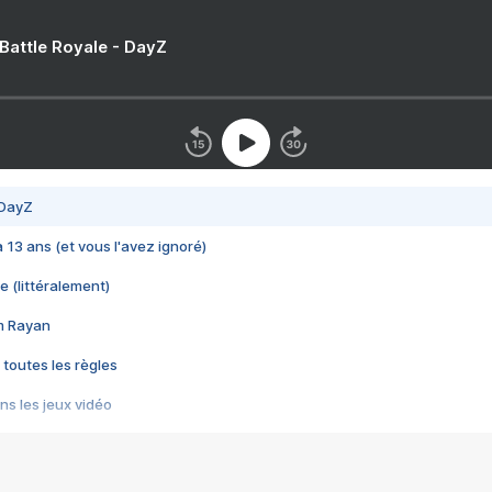
 Battle Royale - DayZ
 DayZ
 a 13 ans (et vous l'avez ignoré)
e (littéralement)
im Rayan
 toutes les règles
s les jeux vidéo
us choquant de Rockstar ? - Le scandale BULLY
e plus moche de Steam