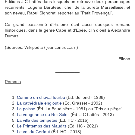
Éditions J.C Lattès dans lesquels on retrouve deux personnages
récurrents:
Eugène Baruteau,
chef de la Sûreté Marseillaise, et
son neveu,
Raoul Signoret
, reporter au "Petit Provençal".
Ce grand passionné d'Histoire écrit aussi quelques romans
historiques, dans le genre Cape et d'Épée, clin d'oeil à Alexandre
Dumas.
(Sources: Wikipedia /
jeancontrucci.
/ )
Elleon
__________
Romans
Comme un cheval fourbu
(Éd. Belfond - 1988)
La cathédrale engloutie
(Éd. Grasset - 1992)
La poisse
(Éd. La Baudinière - 1981) ou "Pris au piège"
La vengeance du Roi-Soleil
(Éd. J.C Lattès - 2013)
La ville des tempêtes
(Éd. HC - 2016)
Le Printemps des Maudits
(Éd. HC - 2021)
Le vol du Gerfaut
(Éd. HC - 2018)