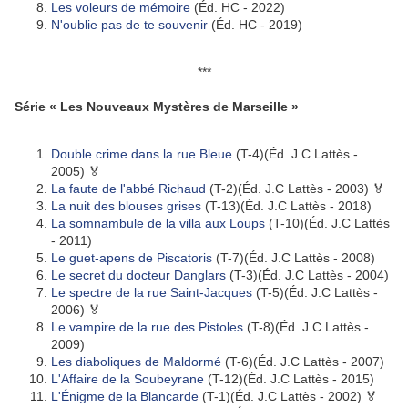
Les voleurs de mémoire
(Éd. HC - 2022)
N'oublie pas de te souvenir
(Éd. HC - 2019)
***
Série « Les Nouveaux Mystères de Marseille »
Double crime dans la rue Bleue
(T-4)(Éd. J.C Lattès -
2005) 🏅
La faute de l'abbé Richaud
(T-2)(Éd. J.C Lattès - 2003) 🏅
La nuit des blouses grises
(T-13)(Éd. J.C Lattès - 2018)
La somnambule de la villa aux Loups
(T-10)(Éd. J.C Lattès
- 2011)
Le guet-apens de Piscatoris
(T-7)(Éd. J.C Lattès - 2008)
Le secret du docteur Danglars
(T-3)(Éd. J.C Lattès - 2004)
Le spectre de la rue Saint-Jacques
(T-5)(Éd. J.C Lattès -
2006) 🏅
Le vampire de la rue des Pistoles
(T-8)(Éd. J.C Lattès -
2009)
Les diaboliques de Maldormé
(T-6)(Éd. J.C Lattès - 2007)
L'Affaire de la Soubeyrane
(T-12)(Éd. J.C Lattès - 2015)
L'Énigme de la Blancarde
(T-1)(Éd. J.C Lattès - 2002) 🏅