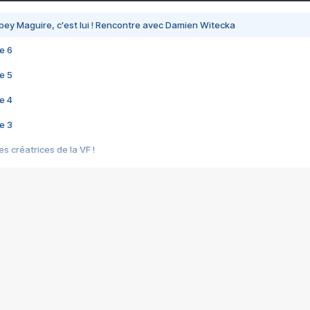
bey Maguire, c'est lui ! Rencontre avec Damien Witecka
e 6
e 5
e 4
e 3
s créatrices de la VF !
e 2
e 1
e Mektoub My Love arrive enfin ! Rencontre avec Shaïn Boumedine et Sal
i : après Toni en famille
elle réalise le bouleversant Dites lui que je l'aime
ais ! Rencontre autour de Vie privée de Rebecca Zlotowski