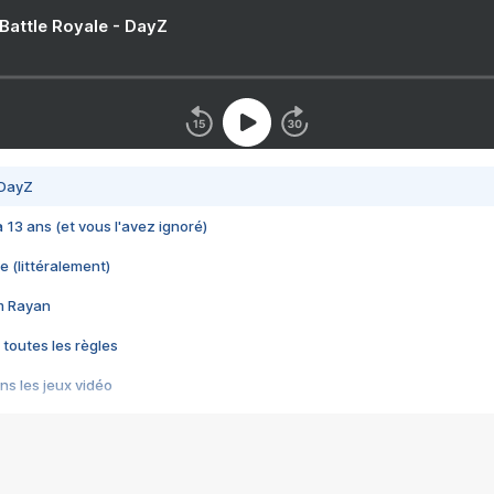
 Battle Royale - DayZ
 DayZ
 a 13 ans (et vous l'avez ignoré)
e (littéralement)
im Rayan
 toutes les règles
s les jeux vidéo
us choquant de Rockstar ? - Le scandale BULLY
e plus moche de Steam