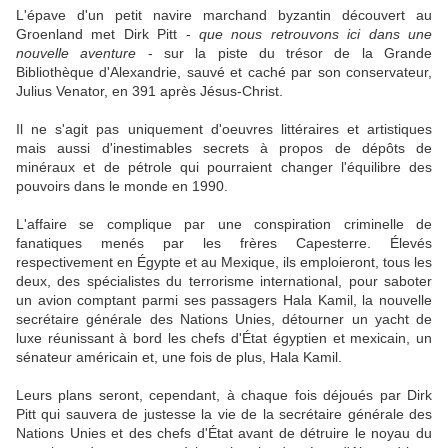
L'épave d'un petit navire marchand byzantin découvert au
Groenland met Dirk Pitt -
que nous
retrouvons ici dans une
nouvelle aventure
- sur la piste du trésor de la Grande
Bibliothèque d'Alexandrie, sauvé et caché par son conservateur,
Julius Venator, en 391 après Jésus-Christ.
Il ne s'agit pas uniquement d'oeuvres littéraires et artistiques
mais aussi d'inestimables secrets à propos de dépôts de
minéraux et de pétrole qui pourraient changer l'équilibre des
pouvoirs dans le monde en 1990.
L'affaire se complique par une conspiration criminelle de
fanatiques menés par les frères Capesterre. Élevés
respectivement en Égypte et au Mexique, ils emploieront, tous les
deux, des spécialistes du terrorisme international, pour saboter
un avion comptant parmi ses passagers Hala Kamil, la nouvelle
secrétaire générale des Nations Unies, détourner un yacht de
luxe réunissant à bord les chefs d'État égyptien et mexicain, un
sénateur américain et, une fois de plus, Hala Kamil.
Leurs plans seront, cependant, à chaque fois déjoués par Dirk
Pitt qui sauvera de justesse la vie de la secrétaire générale des
Nations Unies et des chefs d'État avant de détruire le noyau du