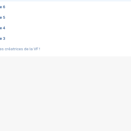
e 6
e 5
e 4
e 3
s créatrices de la VF !
e 2
e 1
e Mektoub My Love arrive enfin ! Rencontre avec Shaïn Boumedine et Sal
i : après Toni en famille
elle réalise le bouleversant Dites lui que je l'aime
ais ! Rencontre autour de Vie privée de Rebecca Zlotowski
 de Marguerite, Grave... Rencontre avec Ella Rumpf