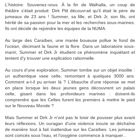
L'histoire: Souvenez-vous. À la fin de Walhalla, un coup de
théâtre s'était produit: Dirk Pitt découvrait qu'il était le père de
jumeaux de 23 ans ! Summer, sa fille, et Dirk Jr, son fils, ont
hérité de sa passion pour la mer et les recherches sous-marines.
Ils ont décidé de rejoindre les équipes de la NUMA.
Au large des Caraïbes, une marée boueuse pollue le fond de
l'océan, décimant la faune et la flore. Dans un laboratoire sous-
marin, Summer et Dirk Jr étudient ce phénomène inquiétant et
tentent d'y trouver une explication rationnelle.
Au cours d'une exploration, Summer tombe sur un objet insolite :
un authentique vase celte, remontant à quelques 3000 ans.
Comment a-t-il pu arriver là ? L'ébauche d'une réponse se met
en place lorsque les deux jeunes gens découvrent un palais
celte, gisant dans les profondeurs marines : doivent-ils
comprendre que les Celtes furent les premiers à mettre le pied
sur le Nouveau Monde ?
Mais Summer et Dirk Jr n'ont pas le loisir de pousser plus avant
leurs réflexions. Un ouragan d'une violence inouïe se déchaîne
de manière tout à fait inattendue sur les Caraïbes. Les jumeaux
sont coincés sous l'eau, et l'oxygène commence à manquer...