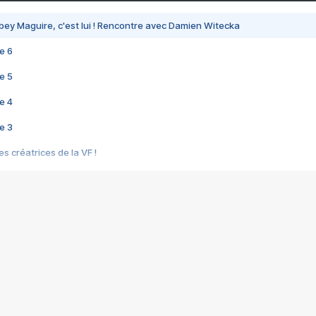
bey Maguire, c'est lui ! Rencontre avec Damien Witecka
e 6
e 5
e 4
e 3
s créatrices de la VF !
e 2
e 1
e Mektoub My Love arrive enfin ! Rencontre avec Shaïn Boumedine et Sal
i : après Toni en famille
elle réalise le bouleversant Dites lui que je l'aime
ais ! Rencontre autour de Vie privée de Rebecca Zlotowski