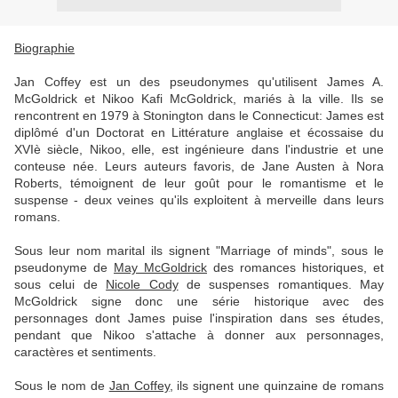
Biographie
Jan Coffey est un des pseudonymes qu'utilisent James A.
McGoldrick et Nikoo Kafi McGoldrick, mariés à la ville. Ils se
rencontrent en 1979 à Stonington dans le Connecticut: James est
diplômé d'un Doctorat en Littérature anglaise et écossaise du
XVIè siècle, Nikoo, elle, est ingénieure dans l'industrie et une
conteuse née. Leurs auteurs favoris, de Jane Austen à Nora
Roberts, témoignent de leur goût pour le romantisme et le
suspense - deux veines qu'ils exploitent à merveille dans leurs
romans.
Sous leur nom marital ils signent "Marriage of minds", sous le
pseudonyme de
May McGoldrick
des romances historiques, et
sous celui de
Nicole Cody
de suspenses romantiques. May
McGoldrick signe donc une série historique avec des
personnages dont James puise l'inspiration dans ses études,
pendant que Nikoo s'attache à donner aux personnages,
caractères et sentiments.
Sous le nom de
Jan Coffey
, ils signent une quinzaine de romans