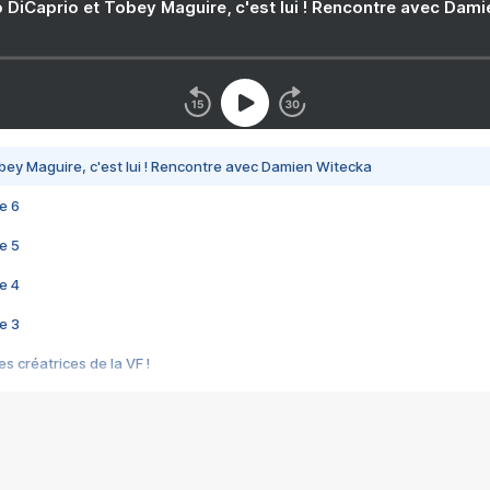
 DiCaprio et Tobey Maguire, c'est lui ! Rencontre avec Dam
bey Maguire, c'est lui ! Rencontre avec Damien Witecka
e 6
e 5
e 4
e 3
s créatrices de la VF !
e 2
e 1
e Mektoub My Love arrive enfin ! Rencontre avec Shaïn Boumedine et Sal