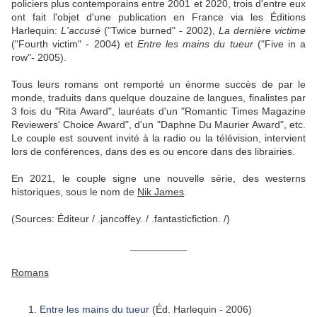
policiers plus contemporains entre 2001 et 2020, trois d'entre eux
ont fait l'objet d'une publication en France via les Éditions
Harlequin:
L'accusé
("Twice burned" - 2002),
La
dernière victime
("Fourth victim" - 2004) et
Entre les mains du tueur
("Five in a
row"- 2005).
Tous leurs romans ont remporté un énorme succès de par le
monde, traduits dans quelque douzaine de langues, finalistes par
3 fois du "Rita Award", lauréats d'un "Romantic Times Magazine
Reviewers' Choice Award", d'un "Daphne Du Maurier Award", etc.
Le couple est souvent invité à la radio ou la télévision, intervient
lors de conférences, dans des es ou encore dans des librairies.
En 2021, le couple signe une nouvelle série, des westerns
historiques, sous le nom de
Nik James
.
(Sources: Éditeur /
.jancoffey.
/
.fantasticfiction.
/)
__________
Romans
Entre les mains du tueur
(Éd. Harlequin - 2006)