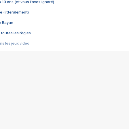
 a 13 ans (et vous l'avez ignoré)
e (littéralement)
im Rayan
 toutes les règles
s les jeux vidéo
us choquant de Rockstar ? - Le scandale BULLY
e plus moche de Steam
du RÊVE tourne au CAUCHEMAR
pendant 8 heures
it… à tort
umiliés par un jeu vidéo
ire - Final Fantasy 8
ti un empire - Age of Empires