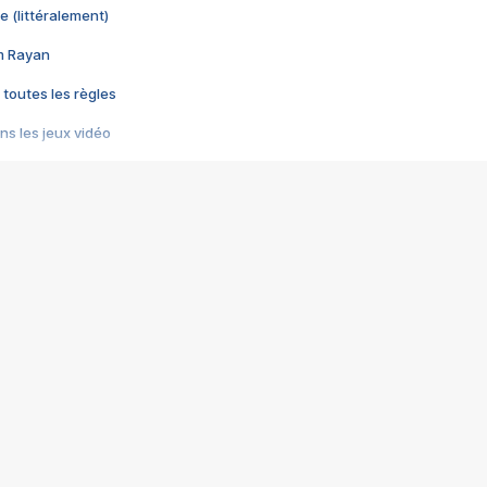
e (littéralement)
im Rayan
 toutes les règles
s les jeux vidéo
us choquant de Rockstar ? - Le scandale BULLY
e plus moche de Steam
du RÊVE tourne au CAUCHEMAR
pendant 8 heures
it… à tort
umiliés par un jeu vidéo
ire - Final Fantasy 8
ti un empire - Age of Empires
story DOFUS