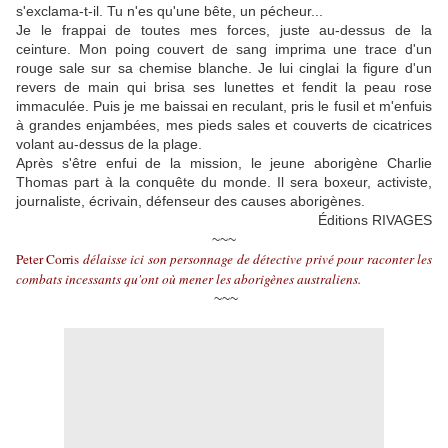
s'exclama-t-il. Tu n'es qu'une bête, un pécheur...
Je le frappai de toutes mes forces, juste au-dessus de la
ceinture. Mon poing couvert de sang imprima une trace d'un
rouge sale sur sa chemise blanche. Je lui cinglai la figure d'un
revers de main qui brisa ses lunettes et fendit la peau rose
immaculée. Puis je me baissai en reculant, pris le fusil et m'enfuis
à grandes enjambées, mes pieds sales et couverts de cicatrices
volant au-dessus de la plage.
Après s'être enfui de la mission, le jeune aborigène Charlie
Thomas part à la conquête du monde. Il sera boxeur, activiste,
journaliste, écrivain, défenseur des causes aborigènes.
Éditions RIVAGES
~~~
Peter Corris
délaisse ici son personnage de détective privé pour raconter les
combats incessants qu'ont où mener les aborigènes australiens.
~~~