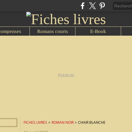
compenses
Romans courts
E-Book
Publicité
FICHES LIVRES
>
ROMAN NOIR
>
CHAIR BLANCHE