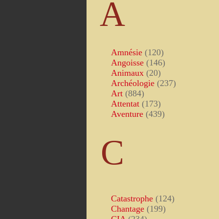
A
Amnésie
(120)
Angoisse
(146)
Animaux
(20)
Archéologie
(237)
Art
(884)
Attentat
(173)
Aventure
(439)
C
Catastrophe
(124)
Chantage
(199)