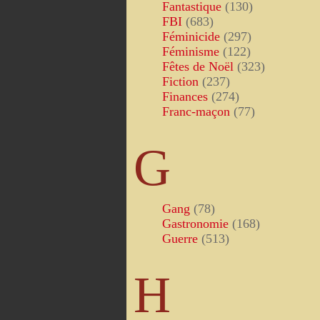
Fantastique
(130)
FBI
(683)
Féminicide
(297)
Féminisme
(122)
Fêtes de Noël
(323)
Fiction
(237)
Finances
(274)
Franc-maçon
(77)
G
Gang
(78)
Gastronomie
(168)
Guerre
(513)
H