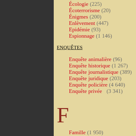
Écologie
(225)
Écoterrorisme
(20)
Énigmes
(200)
Enlèvement
(447)
Epidémie
(93)
Espionnage
(1 146)
ENQUÊTES
Enquête animalière
(96)
Enquête historique
(1 267)
Enquête journalistique
(389)
Enquête juridique
(203)
Enquête policière
(4 640)
Enquête privée
(3 341)
F
Famille
(1 950)