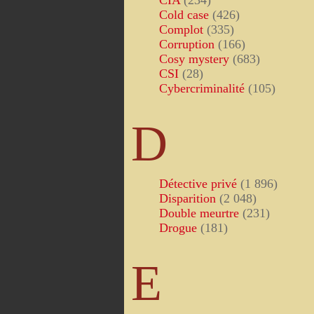
CIA
(234)
Cold case
(426)
Complot
(335)
Corruption
(166)
Cosy mystery
(683)
CSI
(28)
Cybercriminalité
(105)
D
Détective privé
(1 896)
Disparition
(2 048)
Double meurtre
(231)
Drogue
(181)
E