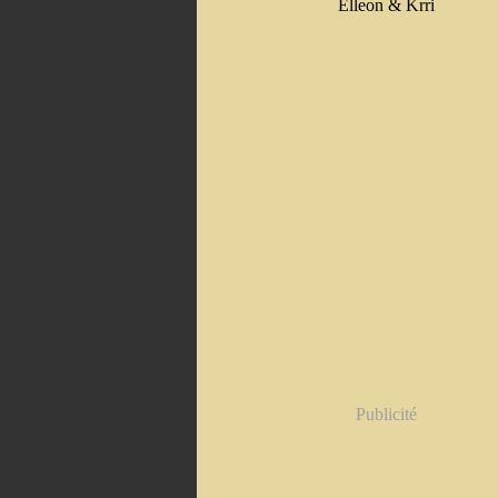
Elleon & Krri
Publicité