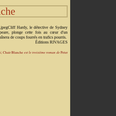
nche
Cliff Hardy, le détective de Sydney
peare, plonge cette fois au cœur d'un
aînera de coups fourrés en trafics pourris.
Éditions RIVAGES
ui,
Chair Blanche
est le troisième roman de
Peter