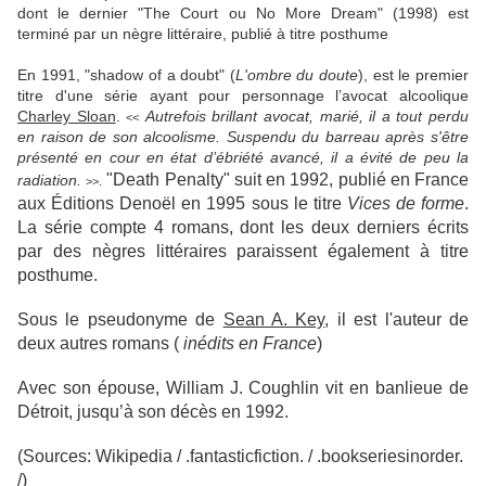
dont le dernier "The Court ou No More Dream" (1998) est
terminé par un nègre littéraire, publié à titre posthume
En 1991, "shadow of a doubt" (
L'ombre du doute
), est le premier
titre d'une série ayant pour personnage l’avocat alcoolique
Charley Sloan
.
Autrefois brillant avocat, marié, il a tout perdu
<<
en raison de son alcoolisme. Suspendu du barreau après s'être
présenté en cour en état d’ébriété avancé, il a évité de peu la
"Death Penalty" suit en 1992, publié en France
radiation.
>>.
aux Éditions Denoël en 1995 sous le titre
Vices de forme
.
La série compte 4 romans, dont les deux derniers écrits
par des nègres littéraires paraissent également à titre
posthume.
Sous le pseudonyme de
Sean A. Key
, il est l'auteur de
deux autres romans (
inédits en France
)
Avec son épouse, William J. Coughlin vit en banlieue de
Détroit, jusqu’à son décès en 1992.
(Sources: Wikipedia / .fantasticfiction. / .bookseriesinorder.
/)