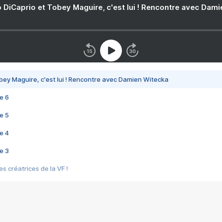
 DiCaprio et Tobey Maguire, c'est lui ! Rencontre avec Dam
bey Maguire, c'est lui ! Rencontre avec Damien Witecka
e 6
e 5
e 4
e 3
s créatrices de la VF !
e 2
e 1