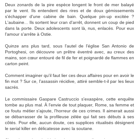
Deux zonards de la pire espèce longent le front de mer balayé
par le vent. Ils entendent des rires et de doux gémissements
s'échapper d'une cabine de bain. Quelque pin-up excitée ?
L'aubaine... Ils sortent leur cran d'arrêt, donnent un coup de pied
dans la porte. Deux adolescents sont là, nus, enlacés. Pour eux
l'amour s'arrête à Ostie.
Quinze ans plus tard, sous l'autel de l'église San Antonio de
Portoghesi, on découvre un prêtre éventré avec, au creux des
mains, son cœur entouré de fil de fer et poignardé de flammes en
carton peint.
Comment imaginer qu'il faut lier ces deux affaires pour en avoir le
fin mot ? Sur ce, l'assassin récidive, attiré semble-t-il par les lieux
sacrés.
Le commissaire Gaspare Castruccio s'exaspère, cette enquête
tombe au plus mal. À l'envie de tout plaquer, Rome, sa femme et
ce foutu métier s'ajoute, l'horreur de ces crimes. Il aimerait aussi
se débarrasser de la profileuse zélée qui fait ses débuts à ses
côtés. Pour elle, aucun doute, ces supplices ritualisés désignent
le serial killer en délicatesse avec la soutane.