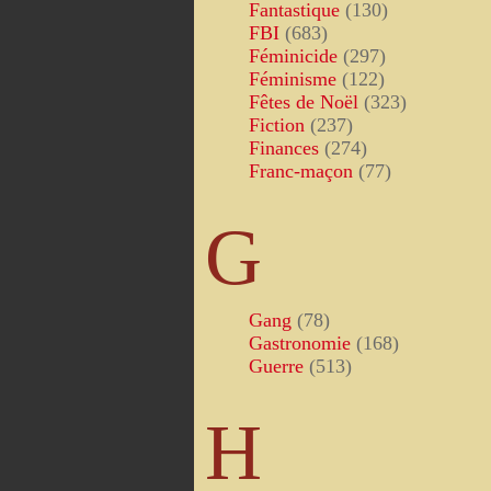
Fantastique
(130)
FBI
(683)
Féminicide
(297)
Féminisme
(122)
Fêtes de Noël
(323)
Fiction
(237)
Finances
(274)
Franc-maçon
(77)
G
Gang
(78)
Gastronomie
(168)
Guerre
(513)
H