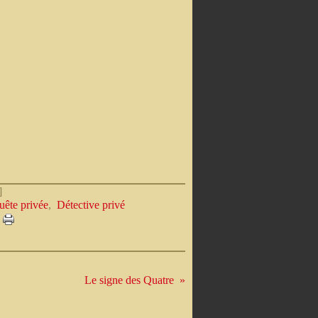
]
uête privée
,
Détective privé
Le signe des Quatre