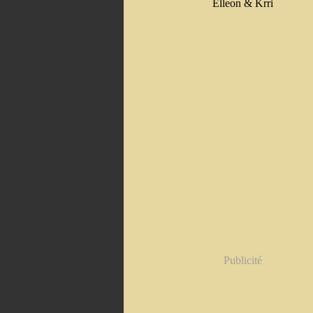
Elleon & Krri
Publicité