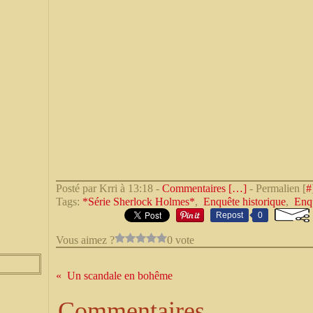
Posté par Krri à 13:18 -
Commentaires [
…
]
- Permalien [
#
Tags:
*Série Sherlock Holmes*
,
Enquête historique
,
Enq
Repost
0
Vous aimez ?
0 vote
Un scandale en bohême
Commentaires