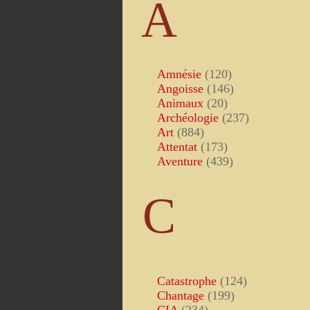
A
Amnésie
(120)
Angoisse
(146)
Animaux
(20)
Archéologie
(237)
Art
(884)
Attentat
(173)
Aventure
(439)
C
Catastrophe
(124)
Chantage
(199)