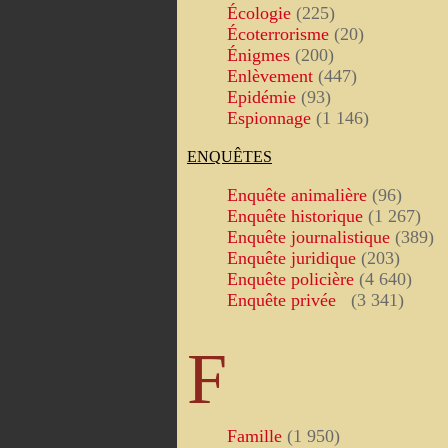
Écologie
(225)
Écoterrorisme
(20)
Énigmes
(200)
Enlèvement
(447)
Epidémie
(93)
Espionnage
(1 146)
ENQUÊTES
Enquête animalière
(96)
Enquête historique
(1 267)
Enquête journalistique
(389)
Enquête juridique
(203)
Enquête policière
(4 640)
Enquête privée
(3 341)
F
Famille
(1 950)