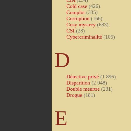
CIA
(234)
Cold case
(426)
Complot
(335)
Corruption
(166)
Cosy mystery
(683)
CSI
(28)
Cybercriminalité
(105)
D
Détective privé
(1 896)
Disparition
(2 048)
Double meurtre
(231)
Drogue
(181)
E