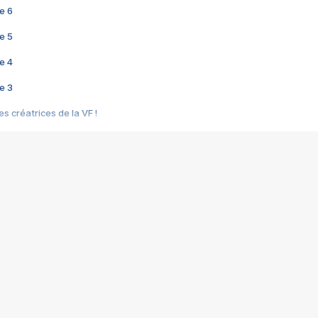
e 6
e 5
e 4
e 3
s créatrices de la VF !
e 2
e 1
e Mektoub My Love arrive enfin ! Rencontre avec Shaïn Boumedine et Sal
i : après Toni en famille
elle réalise le bouleversant Dites lui que je l'aime
ais ! Rencontre autour de Vie privée de Rebecca Zlotowski
 de Marguerite, Grave... Rencontre avec Ella Rumpf
 Les Rêveurs, un film intime sur la santé mentale