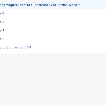
bey Maguire, c'est lui ! Rencontre avec Damien Witecka
e 6
e 5
e 4
e 3
s créatrices de la VF !
e 2
e 1
e Mektoub My Love arrive enfin ! Rencontre avec Shaïn Boumedine et Sal
i : après Toni en famille
elle réalise le bouleversant Dites lui que je l'aime
ais ! Rencontre autour de Vie privée de Rebecca Zlotowski