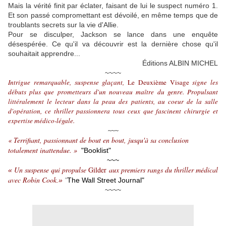
Mais la vérité finit par éclater, faisant de lui le suspect numéro 1.
Et son passé compromettant est dévoilé, en même temps que de
troublants secrets sur la vie d'Allie.
Pour se disculper, Jackson se lance dans une enquête
désespérée. Ce qu'il va découvrir est la dernière chose qu'il
souhaitait apprendre...
Éditions ALBIN MICHEL
~~~~
Intrigue remarquable, suspense glaçant,
Le Deuxième Visage
signe les
débuts plus que prometteurs d'un nouveau maître du genre. Propulsant
littéralement le lecteur dans la peau des patients, au coeur de la salle
d'opération, ce thriller passionnera tous ceux que fascinent chirurgie et
expertise médico-légale.
~~~
« Terrifiant, passionnant de bout en bout, jusqu'à sa conclusion
totalement inattendue. »
"Booklist"
~~~
Un suspense qui propulse
Gilder
aux premiers rangs du thriller médical
«
avec Robin Cook
.»
"
The Wall Street Journal"
~~~~