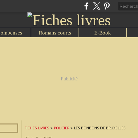
compenses
Romans courts
E-Book
Publicité
FICHES LIVRES
>
POLICIER
>
LES BONBONS DE BRUXELLES