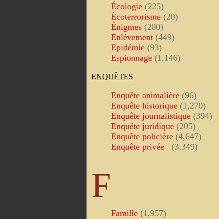
Écologie
(225)
Écoterrorisme
(20)
Énigmes
(200)
Enlèvement
(449)
Epidémie
(93)
Espionnage
(1,146)
ENQUÊTES
Enquête animalière
(96)
Enquête historique
(1,270)
Enquête journalistique
(394)
Enquête juridique
(205)
Enquête policière
(4,647)
Enquête privée
(3,349)
F
Famille
(1,957)