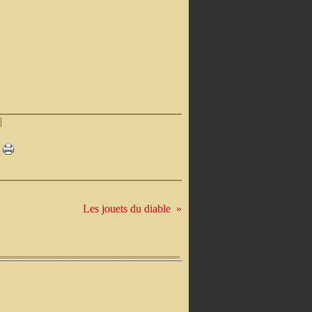
]
Les jouets du diable