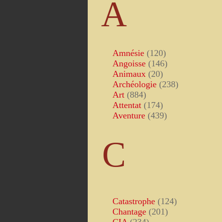
A
Amnésie
(120)
Angoisse
(146)
Animaux
(20)
Archéologie
(238)
Art
(884)
Attentat
(174)
Aventure
(439)
C
Catastrophe
(124)
Chantage
(201)