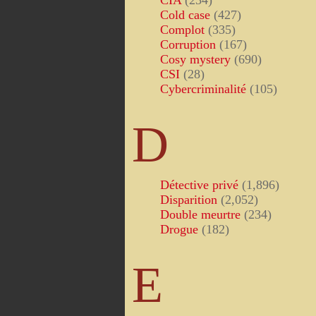
CIA
(234)
Cold case
(427)
Complot
(335)
Corruption
(167)
Cosy mystery
(690)
CSI
(28)
Cybercriminalité
(105)
D
Détective privé
(1,896)
Disparition
(2,052)
Double meurtre
(234)
Drogue
(182)
E