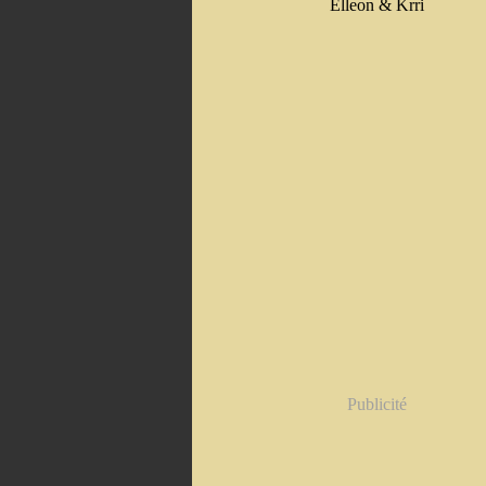
Elleon & Krri
Publicité