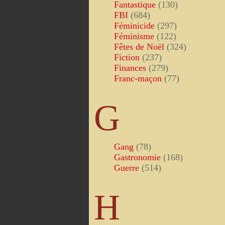
Fantastique
(130)
FBI
(684)
Féminicide
(297)
Féminisme
(122)
Fêtes de Noël
(324)
Fiction
(237)
Finances
(279)
Franc-maçon
(77)
G
Gang
(78)
Gastronomie
(168)
Guerre
(514)
H